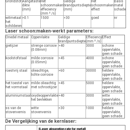
Grondstof
Aangetaste
Het
Geldige
Het
Basis
dikte
schoonmaken
brandpuntsdiepte
schoonmaken
matel
(mm)
effeciency
(mm)
effect
schade
(mm ² /s)
witmetaal
>0.1
1500
>30
goed
nr
het
schilderen
Laser schoon:maken-werkt parameters:
Onedel metaal
Oppervlakte
Geldige
Effeciency
Effect
brandpuntsdiepte
(mm ² /s)
gietijzer
strenge corrosie
>40
3000
schone
(0.08mm)
oppervlakte,
geen schade
koolstofstaal
milde corrosie
>45
4000
schone
(0.05mm)
oppervlakte,
geen schade
roestvrij staal
olieachtige,
>60
30000
heldere
lichte corrosie
oppervlakte,
geen schade
het toestel van
milde olieachtig
>45
5000
heldere
het vormstaal
met schrootijzer
oppervlakte,
geen schade
aluminiumstaal
oxydeoppervlakte
>40
3000
witte
het bevlekken
oppervlakte,
geen schade
ss van de
witte
>30
1000
heldere
stovenvernis
stovenvernis
oppervlakte,
geen schade
De Vergelijking van de kernlaser: