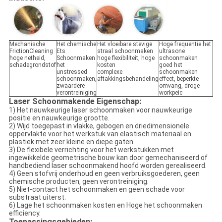
Mechanische
Het chemische
Het vloeibare stevige
Hoge frequentie het
FrictionCleaning
Ets
straal schoonmaken
ultrasone
hoge netheid,
Schoonmaken
hoge flexibiliteit, hoge
schoonmaken
schadegrondstof
het
kosten
goed het
unstressed
complexe
schoonmaken
schoonmaken,
aftakkingsbehandeling
effect, beperkte
zwaardere
omvang, droge
verontreiniging
workpeic
Laser Schoonmakende Eigenschap:
1) Het nauwkeurige laser schoonmaken voor nauwkeurige
positie en nauwkeurige grootte.
2) Wijd toegepast in vlakke, gebogen en driedimensionele
oppervlakte voor het werkstuk van elastisch materiaal en
plastiek met zeer kleine en diepe gaten.
3) De flexibele verrichting voor het werkstukken met
ingewikkelde geometrische bouw kan door gemechaniseerd of
handbediend laser schoonmakend hoofd worden gerealiseerd.
4) Geen stofvrij onderhoud en geen verbruiksgoederen, geen
chemische producten, geen verontreiniging.
5) Niet-contact het schoonmaken en geen schade voor
substraat uiterst.
6) Lage het schoonmaken kosten en Hoge het schoonmaken
efficiency.
Toepassingsgebieden: