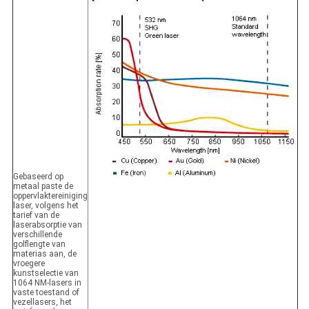
Gebaseerd op
metaal paste de
oppervlaktereiniging
laser, volgens het
tarief van de
laserabsorptie van
verschillende
golflengte van
materias aan, de
vroegere
kunstselectie van
1064 NM-lasers in
vaste toestand of
vezellasers, het