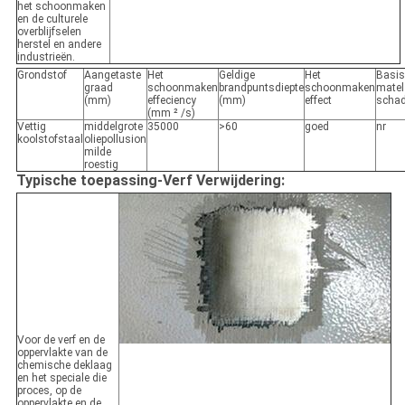
het schoonmaken
en de culturele
overblijfselen
herstel en andere
industrieën.
Grondstof
Aangetaste
Het
Geldige
Het
Basis
graad
schoonmaken
brandpuntsdiepte
schoonmaken
matel
(mm)
effeciency
(mm)
effect
scha
(mm ² /s)
Vettig
middelgrote
35000
>60
goed
nr
koolstofstaal
oliepollusion
milde
roestig
Typische toepassing-Verf Verwijdering:
Voor de verf en de
oppervlakte van de
chemische deklaag
en het speciale die
proces, op de
oppervlakte en de