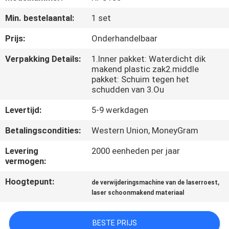
Min. bestelaantal:
1 set
KWALITEITSCONTROLE
Prijs:
Onderhandelbaar
NEEM
Verpakking Details:
1.Inner pakket: Waterdicht dik
makend plastic zak2.middle
CONTACT
pakket: Schuim tegen het
MET
schudden van 3.Ou
ONS
Levertijd:
5-9 werkdagen
OP
Betalingscondities:
Western Union, MoneyGram
Levering
2000 eenheden per jaar
EEN
vermogen:
OFFERTE
Hoogtepunt:
,
de verwijderingsmachine van de laserroest
AANVRAGEN
laser schoonmakend materiaal
РУССКИЙ
BESTE PRIJS