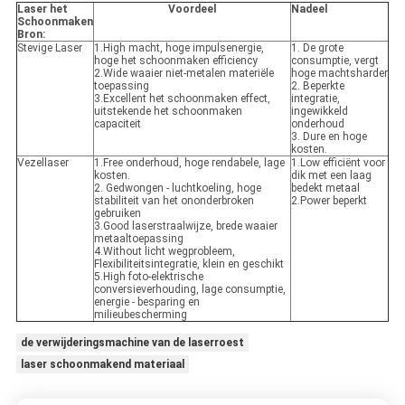
Laser het
Voordeel
Nadeel
Schoonmaken
Bron:
Stevige Laser
1.High macht, hoge impulsenergie,
1. De grote
hoge het schoonmaken efficiency
consumptie, vergt
2.Wide waaier niet-metalen materiële
hoge machtsharder
toepassing
2. Beperkte
3.Excellent het schoonmaken effect,
integratie,
uitstekende het schoonmaken
ingewikkeld
capaciteit
onderhoud
3. Dure en hoge
kosten.
Vezellaser
1.Free onderhoud, hoge rendabele, lage
1.Low efficiënt voor
kosten.
dik met een laag
2. Gedwongen - luchtkoeling, hoge
bedekt metaal
stabiliteit van het ononderbroken
2.Power beperkt
gebruiken
3.Good laserstraalwijze, brede waaier
metaaltoepassing
4.Without licht wegprobleem,
Flexibiliteitsintegratie, klein en geschikt
5.High foto-elektrische
conversieverhouding, lage consumptie,
energie - besparing en
milieubescherming
de verwijderingsmachine van de laserroest
laser schoonmakend materiaal