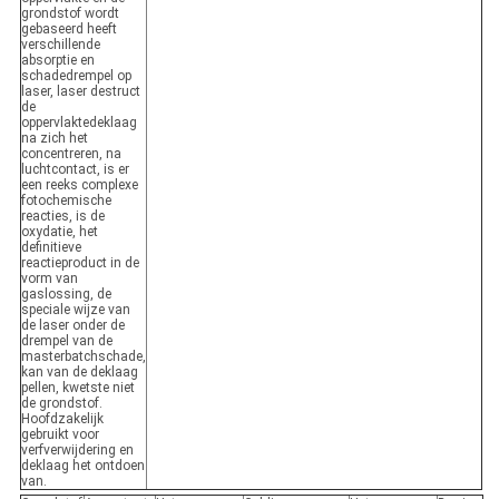
grondstof wordt
gebaseerd heeft
verschillende
absorptie en
schadedrempel op
laser, laser destruct
de
oppervlaktedeklaag
na zich het
concentreren, na
luchtcontact, is er
een reeks complexe
fotochemische
reacties, is de
oxydatie, het
definitieve
reactieproduct in de
vorm van
gaslossing, de
speciale wijze van
de laser onder de
drempel van de
masterbatchschade,
kan van de deklaag
pellen, kwetste niet
de grondstof.
Hoofdzakelijk
gebruikt voor
verfverwijdering en
deklaag het ontdoen
van.