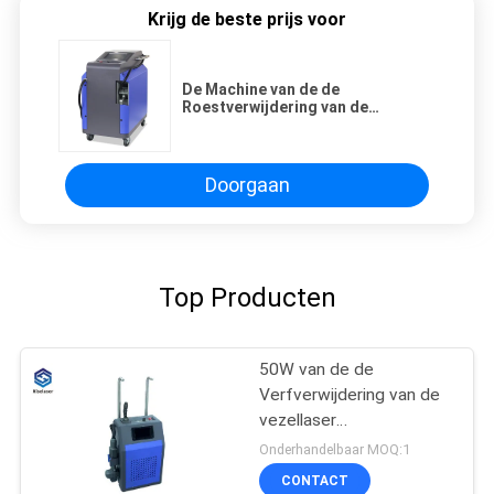
Krijg de beste prijs voor
De Machine van de de
Roestverwijdering van de
vezellaser, het
Metaalreinigingsmachine van de
100 Watts Draagbare Laser
Doorgaan
Top Producten
50W van de de
Verfverwijdering van de
vezellaser
Schoonmakende de
Onderhandelbaar MOQ:1
Machine Handbediende
CONTACT