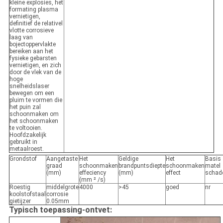
kleine explosies, het
formating plasma
vernietigen,
definitief de relativel
vlotte corrosieve
laag van
bojectoppervlakte
bereiken aan het
fysieke gebarsten
vernietigen, en zich
door de vlek van de
hoge
snelheidslaser
bewegen om een
pluim te vormen die
het puin zal
schoonmaken om
het schoonmaken
te voltooien.
Hoofdzakelijk
gebruikt in
metaalroest.
Grondstof
Aangetaste
Het
Geldige
Het
Basis
graad
schoonmaken
brandpuntsdiepte
schoonmaken
matel
(mm)
effeciency
(mm)
effect
schad
(mm ² /s)
Roestig
middelgrote
4000
>45
goed
nr
koolstofstaal
corrosie
gietijzer
0.05mm
Typisch toepassing-ontvet: