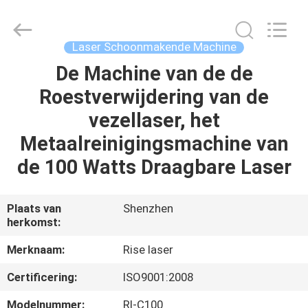
2026
Riselaser
Technology
Co.,
Ltd.
Laser Schoonmakende Machine
All
Rights
De Machine van de de
HUIS
Reserved.
Roestverwijdering van de
PRODUCTEN
vezellaser, het
Metaalreinigingsmachine van
VR-
de 100 Watts Draagbare Laser
SHOW
Plaats van
Shenzhen
herkomst:
OVER
ONS
Merknaam:
Rise laser
Certificering:
ISO9001:2008
FABRIEKSRONDLEIDING
Modelnummer:
Rl-C100