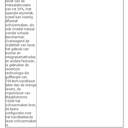
tarief van de
metaalabsorptie
van tot 30%, met
speciale wijzevlek,
zowel kan roestig
effectief
schoonmaken, als
ook Onedel metaal
zonder schade
beschermen.
Overwegend de
stabiliteit van laser,
het gebruik van
kosten en
integratiemethodes
en andere factoren,
is gebruiken de
recentste
technologie die
golflengte van
1064nm-vezellaser
beter dan de stevige
lasers, de
impulslaser van
Maxphotoncis
100W het
schoonmaken bron,
de beste
configuratie voor
het handbediende
laser schoonmaken
is.