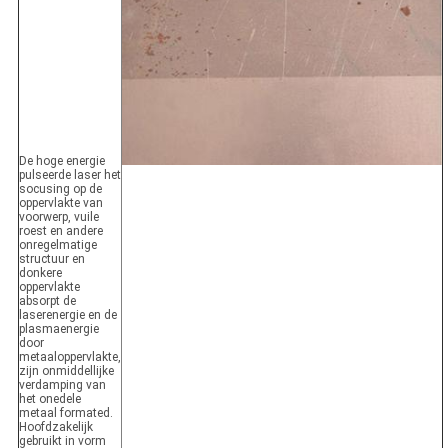
De hoge energie
pulseerde laser het
socusing op de
oppervlakte van
voorwerp, vuile
roest en andere
onregelmatige
structuur en
donkere
oppervlakte
absorpt de
laserenergie en de
plasmaenergie
door
metaaloppervlakte,
zijn onmiddellijke
verdamping van
het onedele
metaal formated.
Hoofdzakelijk
gebruikt in vorm