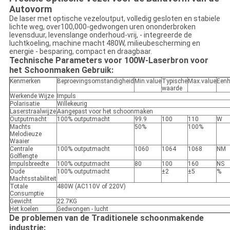
Autovorm
De laser met optische vezeloutput, volledig gesloten en stabiele
lichte weg, over100,000-gedwongen uren ononderbroken
levensduur, levenslange onderhoud-vrij, - integreerde de
luchtkoeling, machine macht 480W, milieubescherming en
energie - besparing, compact en draagbaar.
Technische Parameters voor 100W-Laserbron voor
het Schoonmaken Gebruik:
Kenmerken
Beproevingsomstandigheid
Min.value
Typische
Max.value
Eenh
waarde
Werkende Wijze
Impuls
Polarisatie
Willekeurig
Laserstraalwijze
Aangepast voor het schoonmaken
Outputmacht
100% outputmacht
99.9
100
110
W
Machts
50%
100%
Melodieuze
Waaier
Centrale
100% outputmacht
1060
1064
1068
NM
Golflengte
Impulsbreedte
100% outputmacht
80
100
160
NS
Oude
100% outputmacht
±2
±5
%
Machtsstabiliteit
Totale
480W (AC110V of 220V)
Consumptie
Gewicht
22.7KG
Het koelen
Gedwongen - lucht
De problemen van de Traditionele schoonmakende
industrie: