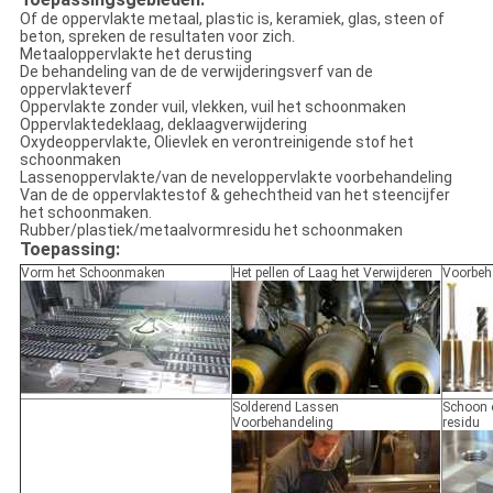
Of de oppervlakte metaal, plastic is, keramiek, glas, steen of
beton, spreken de resultaten voor zich.
Metaaloppervlakte het derusting
De behandeling van de de verwijderingsverf van de
oppervlakteverf
Oppervlakte zonder vuil, vlekken, vuil het schoonmaken
Oppervlaktedeklaag, deklaagverwijdering
Oxydeoppervlakte, Olievlek en verontreinigende stof het
schoonmaken
Lassenoppervlakte/van de neveloppervlakte voorbehandeling
Van de de oppervlaktestof & gehechtheid van het steencijfer
het schoonmaken.
Rubber/plastiek/metaalvormresidu het schoonmaken
Toepassing:
Vorm het Schoonmaken
Het pellen of Laag het Verwijderen
Voorbeh
Solderend Lassen
Schoon o
Voorbehandeling
residu