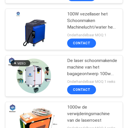
Roest die Laser
verwijderen
100W vezellaser het
Schoonmaken
Machinelucht/water het
Koelen voor de
Onderhandelbaar MOQ:1
Verwijdering van
CONTACT
Roestverven
De laser schoonmakende
machine van het
bagageontwerp 100w
met het schoonmakende
Onderhandelbaar MOQ:1 reeks
kanon van 0.5kg
CONTACT
1000w de
verwijderingsmachine
van de laserroest