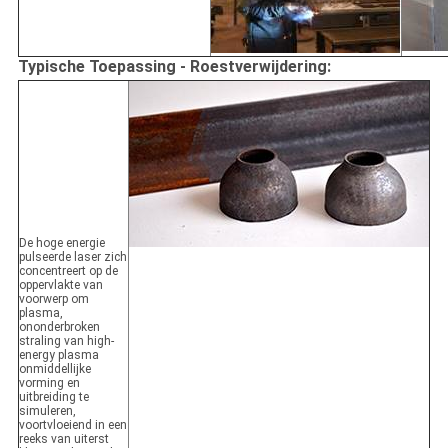
Typische Toepassing - Roestverwijdering:
De hoge energie
pulseerde laser zich
concentreert op de
oppervlakte van
voorwerp om
plasma,
ononderbroken
straling van high-
energy plasma
onmiddellijke
vorming en
uitbreiding te
simuleren,
voortvloeiend in een
reeks van uiterst