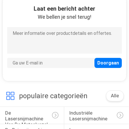
10
Laat een bericht achter
3D Machine van de
We bellen je snel terug!
Metaaldruk
12
De
Extractiesystemen
populaire categorieën
Alle
van de laserdamp
De 
Industriële 
Lasersnijmachine 
Lasersnijmachine
Van De Metaalvezel
35