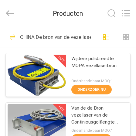
2026
Riselaser
Technology
Producten
Co.,
Ltd.
All
Rights
HUIS
Reserved.
131
CHINA De bron van de vezellaser
De
PRODUCTEN
Lasersnijmachine
HOT
Wijdere pulsbreedte
MOPA vezellaserbron
van de metaalvezel
VR-
SHOW
Onderhandelbaar MOQ:1
ONDERZOEK NU
11
OVER
industriële
HOT
Van de de Bron
ONS
vezellaser van de
Lasersnijmachine
Continiousgolflengte
FABRIEKSRONDLEIDING
Hoog rendement voor
Onderhandelbaar MOQ:1