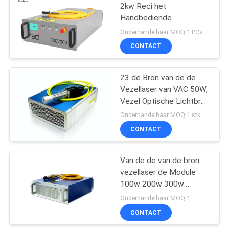
2kw Reci het
Handbediende
42
Laserlassen
Onderhandelbaar MOQ:1 PCs
Schoonmaken
UV Lasermarkeren
CONTACT
Machine
23 de Bron van de de
Vezellaser van VAC 50W,
Vezel Optische Lichtbron
Luchtkoelingsimpuls het
Onderhandelbaar MOQ:1 stk
Werk Wijze
CONTACT
21
De Machine van het
Van de de van de bron
vezellaser de Module
laserlassen
100w 200w 300w
Vezellaser van
Onderhandelbaar MOQ:1
Maxphotonics
CONTACT