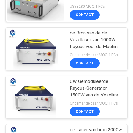
Waterkoelings
САЙТ
US$3280 MOQ:1 PCs
CONTACT
160
SITEMAP
De handbediende
de Bron van de de
Vezellaser van 1000W
Machine van het
PRIVACY
Raycus voor de Machine
van het de Laserlassen
POLICY
Laserlassen
Onderhandelbaar MOQ:1 PCs
van de Lasersnijmachine
CONTACT
CW Gemoduleerde
221
Raycus-Generator
Fiber Lasermarkeren
1500W van de Vezellaser
voor Lasersnijmachine
Onderhandelbaar MOQ:1 PCs
Machine
CONTACT
de Laser van bron 2000w