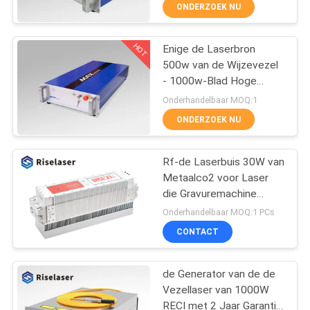
Knipsel/Lassen
ONDERZOEK NU
KWALITEITSCONTROLE
HOT
Enige de Laserbron
25
500w van de Wijzevezel
NEEM
- 1000w-Blad Hoge
De Buissnijmachine
CONTACT
Prestaties Om metaal te
Onderhandelbaar MOQ:1
van de vezellaser
snijden
MET
ONDERZOEK NU
ONS
Rf-de Laserbuis 30W van
OP
Metaalco2 voor Laser
die Gravuremachine
108
EEN
merken
Onderhandelbaar MOQ:1 PCs
Laser
OFFERTE
CONTACT
AANVRAGEN
Schoonmakende
de Generator van de de
Machine
Vezellaser van 1000W
РУССКИЙ
RECI met 2 Jaar Garantie