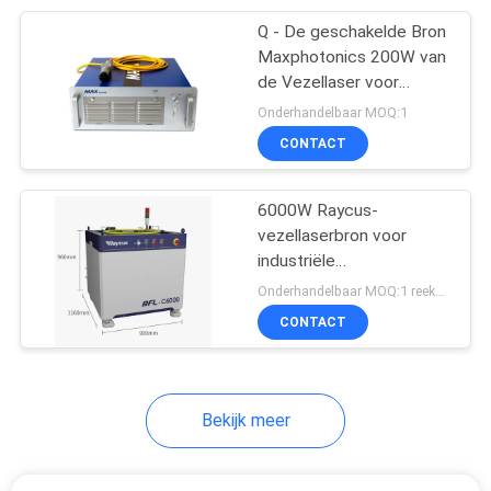
Q - De geschakelde Bron
17
Maxphotonics 200W van
De
de Vezellaser voor
Metaal Schoonmakende
Onderhandelbaar MOQ:1
Lasersnijmachine
Industrie
CONTACT
van de precisievezel
6000W Raycus-
vezellaserbron voor
industriële
146
laserapparatuur voor snij-
Onderhandelbaar MOQ:1 reeks van deze Machine
Het Lassenmachine
en lastoepassingen
CONTACT
van de juwelenlaser
Bekijk meer