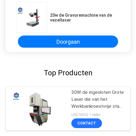
20w de Gravuremachine van de
vezellaser
Doorgaan
Top Producten
30W de ingesloten Grote
Laser die van het
Werkbankroestvrije staal
Machine voor Metalen
USD MOQ:1 reeks
merken
CONTACT