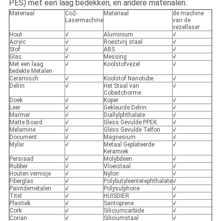
PES) met een laag bedekken, en andere materialen.
Materiaal
Co2-
Materiaal
de machine
Lasermachine
van de
vezellaser
Hout
√
Aluminium
√
Acryic
√
Roestvrij staal
√
Stof
√
ABS
√
Glas
√
Messing
√
Met een laag
√
Koolstofvezel
√
bedekte Metalen
Ceramisch
√
Koolstof Nanotube
√
Delrin
√
Het Staal van
√
Cobaitchorme
Doek
√
Koper
√
Leer
√
Gekleurde Delrin
√
Marmer
√
Diallylphthalate
√
Matte Board
√
Gless Gevulde PPEK
√
Melamine
√
Gless Gevulde Telfon
√
Document
√
Magnesium
√
Mylar
√
Metaal Geplateerde
√
Keramiek
Persraad
√
Molybdeen
√
Rubber
√
Vloeistaal
√
Houten vernisje
√
Nylon
√
Fiberglas
√
Polybutyleenterephthalate
√
Paintdemetalen
√
Polysulphone
√
Titel
√
HUISDIER
√
Plastiek
√
Santoprene
√
Cork
√
Siliciumcarbide
√
Corian
√
Siliciumstaal
√