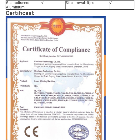
Geanodiseerd
√
Siliciumwafeltjes
√
Aluminium
Certificaat