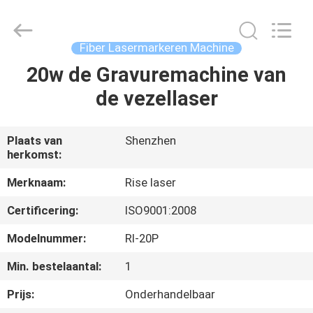
2026
Riselaser
Technology
Co.,
Ltd.
Fiber Lasermarkeren Machine
All
Rights
20w de Gravuremachine van
HUIS
Reserved.
de vezellaser
PRODUCTEN
Plaats van
Shenzhen
herkomst:
VR-
SHOW
Merknaam:
Rise laser
Certificering:
ISO9001:2008
OVER
Modelnummer:
Rl-20P
ONS
Min. bestelaantal:
1
Prijs:
Onderhandelbaar
FABRIEKSRONDLEIDING