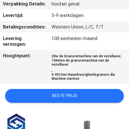
Verpakking Details:
houten geval
KWALITEITSCONTROLE
Levertijd:
5-9 werkdagen
Betalingscondities:
Western Union, L/C, T/T
NEEM
Levering
100 eenheden maand
CONTACT
vermogen:
MET
Hoogtepunt:
,
20w de Gravuremachine van de vezellaser
ONS
1064nm de gravuremachine van de
vezellaser
OP
,
0.001mm Nauwkeurigheidsgravure die
Machine merken
EEN
BESTE PRIJS
OFFERTE
AANVRAGEN
РУССКИЙ