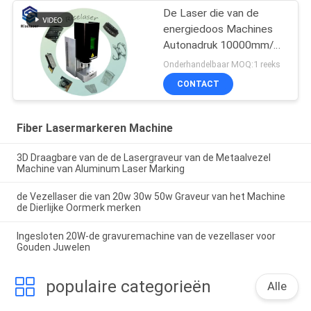
De Laser die van de
energiedoos Machines
Autonadruk 10000mm/S
voor Juwelenring merkt
Onderhandelbaar MOQ:1 reeks
CONTACT
Fiber Lasermarkeren Machine
3D Draagbare van de de Lasergraveur van de Metaalvezel
Machine van Aluminum Laser Marking
de Vezellaser die van 20w 30w 50w Graveur van het Machine
de Dierlijke Oormerk merken
Ingesloten 20W-de gravuremachine van de vezellaser voor
Gouden Juwelen
populaire categorieën
Alle