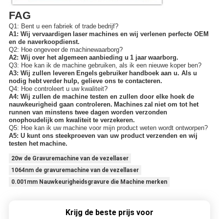
FAG
Q1: Bent u een fabriek of trad
e
bedrijf?
A1: Wij vervaardigen
laser
machines en wij verlenen perfecte OEM
en de naverkoopdienst.
Q2: Hoe
ongeveer
de machinewaarborg?
A2: Wij
over het algemeen
aanbieding u
1 jaar
waarborg.
Q3: Hoe kan ik de machine gebruiken, als ik een nieuwe koper ben?
A3: Wij zullen leveren
Engels
gebruiker
handboek aan u. Als u
nodig hebt
verder
hulp, gelieve ons te contacteren.
Q4: Hoe controleert u uw kwaliteit?
A4: Wij zullen de machine testen en zullen door elke hoek de
nauwkeurigheid gaan controleren.
Machines
zal
niet om tot het
runnen van minstens twee dagen worden verzonden
onophoudelijk
om kwaliteit te verzekeren.
Q5: Hoe kan ik uw machine voor mijn product weten wordt ontworpen?
A5: U kunt ons steekproeven van uw product verzenden en wij
testen het
machine.
20w de Gravuremachine van de vezellaser
1064nm de gravuremachine van de vezellaser
0.001mm Nauwkeurigheidsgravure die Machine merken
Krijg de beste prijs voor