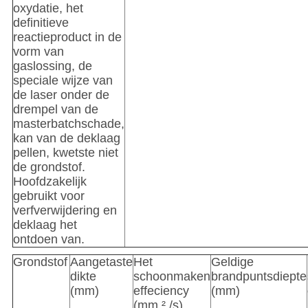
oxydatie, het
definitieve
reactieproduct in de
vorm van
gaslossing, de
speciale wijze van
de laser onder de
drempel van de
masterbatchschade,
kan van de deklaag
pellen, kwetste niet
de grondstof.
Hoofdzakelijk
gebruikt voor
verfverwijdering en
deklaag het
ontdoen van.
Grondstof
Aangetaste
Het
Geldige
dikte
schoonmaken
brandpuntsdiepte
(mm)
effeciency
(mm)
(mm ² /s)