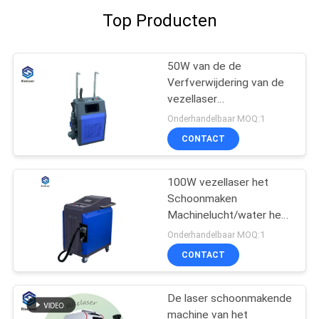
Top Producten
50W van de de
Verfverwijdering van de
vezellaser
Schoonmakende de
Onderhandelbaar MOQ:1
Machine Handbediende
CONTACT
Roest die Laser
verwijderen
100W vezellaser het
Schoonmaken
Machinelucht/water het
Koelen voor de
Onderhandelbaar MOQ:1
Verwijdering van
CONTACT
Roestverven
De laser schoonmakende
machine van het