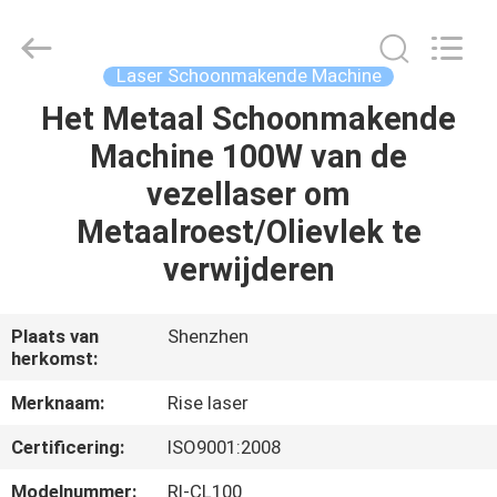
2026
Riselaser
Technology
Co.,
Ltd.
Laser Schoonmakende Machine
All
Rights
Het Metaal Schoonmakende
HUIS
Reserved.
Machine 100W van de
PRODUCTEN
vezellaser om
Metaalroest/Olievlek te
VR-
verwijderen
SHOW
Plaats van
Shenzhen
herkomst:
OVER
ONS
Merknaam:
Rise laser
Certificering:
ISO9001:2008
FABRIEKSRONDLEIDING
Modelnummer:
Rl-CL100