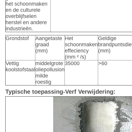
het schoonmaken
en de culturele
overblijfselen
herstel en andere
industrieën.
Grondstof
Aangetaste
Het
Geldige
graad
schoonmaken
brandpuntsdie
(mm)
effeciency
(mm)
(mm ² /s)
Vettig
middelgrote
35000
>60
koolstofstaal
oliepollusion
milde
roestig
Typische toepassing-Verf Verwijdering: