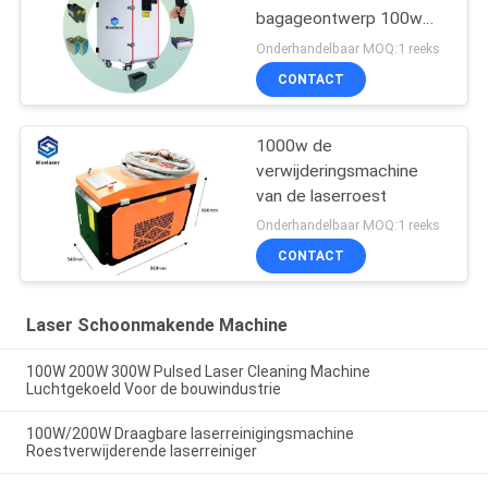
bagageontwerp 100w
met het schoonmakende
Onderhandelbaar MOQ:1 reeks
kanon van 0.5kg
CONTACT
1000w de
verwijderingsmachine
van de laserroest
Onderhandelbaar MOQ:1 reeks
CONTACT
Laser Schoonmakende Machine
100W 200W 300W Pulsed Laser Cleaning Machine
Luchtgekoeld Voor de bouwindustrie
100W/200W Draagbare laserreinigingsmachine
Roestverwijderende laserreiniger