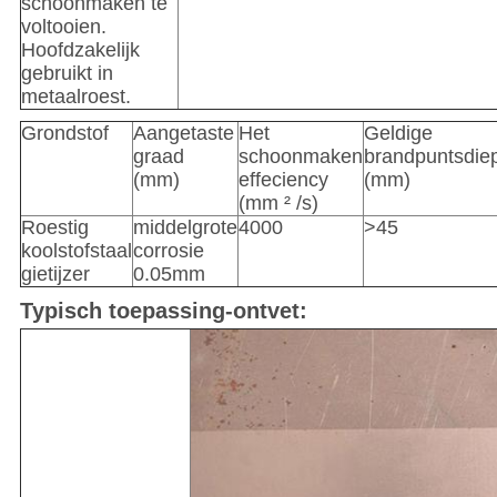
schoonmaken te
voltooien.
Hoofdzakelijk
gebruikt in
metaalroest.
Grondstof
Aangetaste
Het
Geldige
graad
schoonmaken
brandpuntsdie
(mm)
effeciency
(mm)
(mm ² /s)
Roestig
middelgrote
4000
>45
koolstofstaal
corrosie
gietijzer
0.05mm
Typisch toepassing-ontvet: