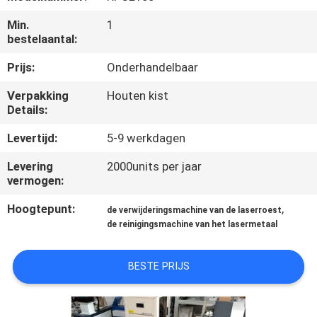
Min.
1
KWALITEITSCONTROLE
bestelaantal:
Prijs:
Onderhandelbaar
NEEM
Verpakking
Houten kist
CONTACT
Details:
MET
Levertijd:
5-9 werkdagen
ONS
Levering
2000units per jaar
OP
vermogen:
Hoogtepunt:
,
de verwijderingsmachine van de laserroest
EEN
de reinigingsmachine van het lasermetaal
OFFERTE
AANVRAGEN
BESTE PRIJS
РУССКИЙ