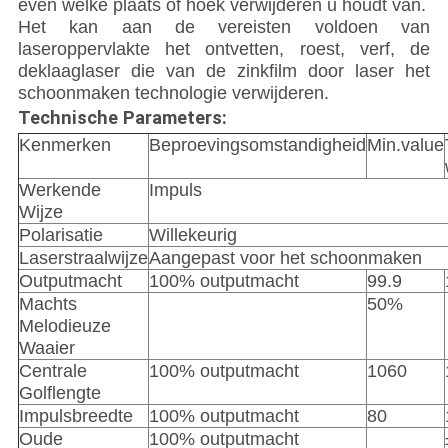
even welke plaats of hoek verwijderen u houdt van.
Het kan aan de vereisten voldoen van
laseroppervlakte het ontvetten, roest, verf, de
deklaaglaser die van de zinkfilm door laser het
schoonmaken technologie verwijderen.
Technische Parameters:
Kenmerken
Beproevingsomstandigheid
Min.value
Werkende
Impuls
Wijze
Polarisatie
Willekeurig
Laserstraalwijze
Aangepast voor het schoonmaken
Outputmacht
100% outputmacht
99.9
Machts
50%
Melodieuze
Waaier
Centrale
100% outputmacht
1060
Golflengte
Impulsbreedte
100% outputmacht
80
Oude
100% outputmacht