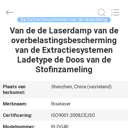
2026
Riselaser
Technology
Co.,
Ltd.
De Extractiesystemen van de laserdamp
All
Rights
Van de de Laserdamp van de
HUIS
Reserved.
overbelastingsbescherming
PRODUCTEN
van de Extractiesystemen
Ladetype de Doos van de
VR-
Stofinzameling
SHOW
Plaats van
Shenzhen, China (vasteland)
herkomst:
OVER
ONS
Merknaam:
Riselaser
Certificering:
ISO9001:2008,CE,ISO
FABRIEKSRONDLEIDING
Modelnummer:
Rl-DG40