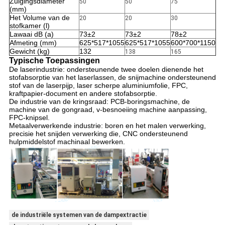
Zuigingsdiameter
50
50
75
(mm)
Het Volume van de
20
20
30
stofkamer (l)
Lawaai dB (a)
73±2
73±2
78±2
Afmeting (mm)
625*517*1055
625*517*1055
600*700*1150
Gewicht (kg)
132
138
165
Typische Toepassingen
De laserindustrie: ondersteunende twee doelen dienende het
stofabsorptie van het laserlassen, de snijmachine ondersteunend
stof van de laserpijp, laser scherpe aluminiumfolie, FPC,
kraftpapier-document en andere stofabsorptie.
De industrie van de kringsraad: PCB-boringsmachine, de
machine van de gongraad, v-besnoeiing machine aanpassing,
FPC-knipsel.
Metaalverwerkende industrie: boren en het malen verwerking,
precisie het snijden verwerking die, CNC ondersteunend
hulpmiddelstof machinaal bewerken.
de industriële systemen van de dampextractie