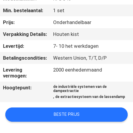
Min. bestelaantal:
1 set
KWALITEITSCONTROLE
Prijs:
Onderhandelbaar
NEEM
Verpakking Details:
Houten kist
CONTACT
Levertijd:
7- 10 het werkdagen
MET
Betalingscondities:
Western Union, T/T, D/P
ONS
Levering
2000 eenhedenmaand
OP
vermogen:
Hoogtepunt:
de industriële systemen van de
EEN
dampextractie
,
de extractiesysteem van de lassendamp
OFFERTE
AANVRAGEN
BESTE PRIJS
РУССКИЙ