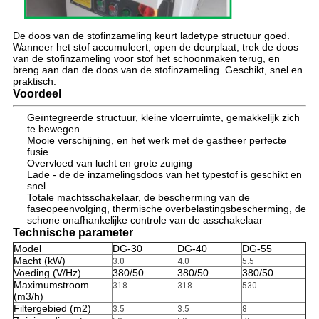
De doos van de stofinzameling keurt ladetype structuur goed.
Wanneer het stof accumuleert, open de deurplaat, trek de doos
van de stofinzameling voor stof het schoonmaken terug, en
breng aan dan de doos van de stofinzameling. Geschikt, snel en
praktisch.
Voordeel
Geïntegreerde structuur, kleine vloerruimte, gemakkelijk zich
te bewegen
Mooie verschijning, en het werk met de gastheer perfecte
fusie
Overvloed van lucht en grote zuiging
Lade - de de inzamelingsdoos van het typestof is geschikt en
snel
Totale machtsschakelaar, de bescherming van de
faseopeenvolging, thermische overbelastingsbescherming, de
schone onafhankelijke controle van de asschakelaar
Technische parameter
Model
DG-30
DG-40
DG-55
Macht (kW)
3.0
4.0
5.5
Voeding (V/Hz)
380/50
380/50
380/50
Maximumstroom
318
318
530
(m3/h)
Filtergebied (m2)
3.5
3.5
8