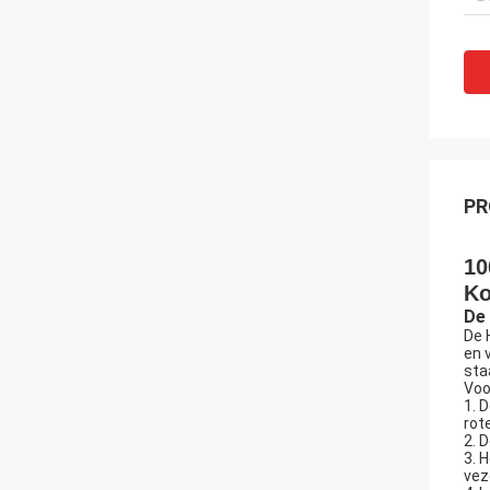
PR
10
Ko
De 
De 
en 
sta
Voo
1. 
rot
2. 
3. 
vez