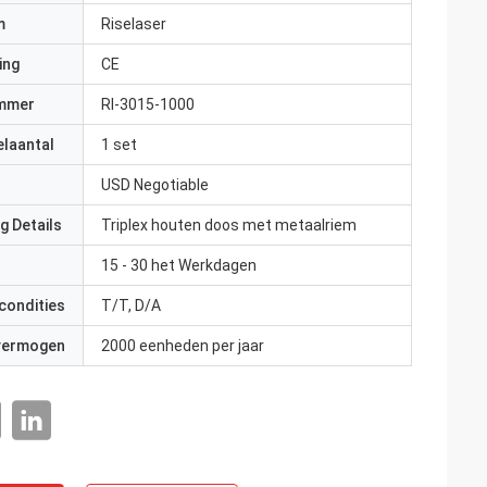
m
Riselaser
ing
CE
mmer
Rl-3015-1000
elaantal
1 set
USD Negotiable
g Details
Triplex houten doos met metaalriem
15 - 30 het Werkdagen
condities
T/T, D/A
 vermogen
2000 eenheden per jaar