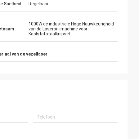
e kijkt stevig….
e Snelheid
Regelbaar
worden goed ontworpen en zorgvuldig
voorbereid. Kijkt fijn!
1000W de industriële Hoge Nauwkeurigheid
ctnaam
van de Lasersnijmachine voor
Koolstofstaalknipsel
riaal van de vezellaser