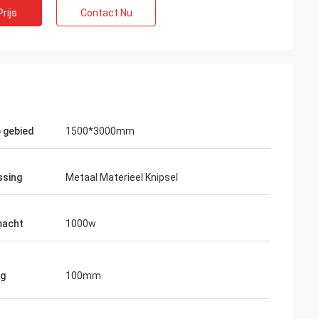
rijs
Contact Nu
 gebied
1500*3000mm
ssing
Metaal Materieel Knipsel
macht
1000w
eg
100mm
Gustavo
o
Dank voor verpakking. Uw pakketten