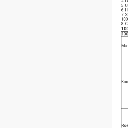
4. 
5.
U
6. 
7. 
100
8.
G
100
100
Mat
Koo
Roe