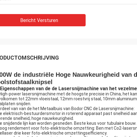
Bericht Versturen
ODUCTOMSCHRIJVING
00W de industriële Hoge Nauwkeurigheid van d
olstofstaalknipsel
Eigenschappen van de de Lasersnijmachine van het vezelme
High-power lasersnijmachine met de hoogste precisie in China, het ka
volkomen tot 22mm vloeistaal, 12mm roestvrij staal, 10mm alumini
alplaten snijden.
rdeel van van de het Metaalbuis van Bodor CNC de Lasersnijmachine:
De elektrisch-bestuurdersmotor in roterend apparaat past snelheid aan 
erende snelheid, hoge nauwkeurigheid.
De snijdende lijn kan worden gesneden. Beste keus voor tubulaire bouw.
Hoog rendement voor foto-elektrische omzetting: Ben met Co2-lasersni
ellaser drie keer foto-elektrische omzettingsefficiency.