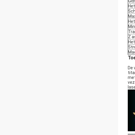
Gid
Het
Sch
Max
Het
Min
Tra
Z a
Het
Str
Ma
Toe
De 
tit
met
vez
las