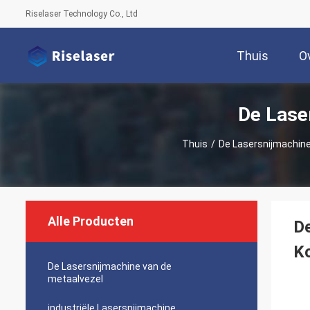
Riselaser Technology Co., Ltd
Thuis
O
De Lase
Thuis
/
De Lasersnijmachine
Alle Producten
De
Ko
De Lasersnijmachine van de
metaalvezel
industriële Lasersnijmachine