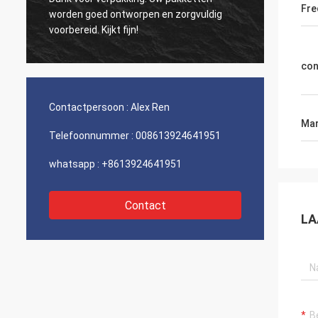
citeer
Fre
worden goed ontworpen en zorgvuldig
waren 
voorbereid. Kijkt fijn!
kies u 
vooral 
con
Contactpersoon :
Alex Ren
Mar
Telefoonnummer :
008613924641951
whatsapp :
+8613924641951
Contact
LA