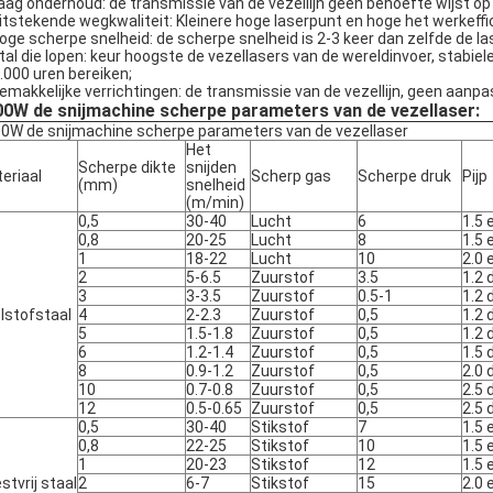
Laag onderhoud: de transmissie van de vezellijn geen behoefte wijst o
itstekende wegkwaliteit: Kleinere hoge laserpunt en hoge het werkeffici
Hoge scherpe snelheid: de scherpe snelheid is 2-3 keer dan zelfde de 
Stal die lopen: keur hoogste de vezellasers van de wereldinvoer, stabi
.000 uren bereiken;
emakkelijke verrichtingen: de transmissie van de vezellijn, geen aanp
0W de snijmachine scherpe parameters van de vezellaser:
0W de snijmachine scherpe parameters van de vezellaser
Het
Scherpe dikte
snijden
eriaal
Scherp gas
Scherpe druk
Pijp
(mm)
snelheid
(m/min)
0,5
30-40
Lucht
6
1.5 
0,8
20-25
Lucht
8
1.5 
1
18-22
Lucht
10
2.0 
2
5-6.5
Zuurstof
3.5
1.2 
3
3-3.5
Zuurstof
0.5-1
1.2 
lstofstaal
4
2-2.3
Zuurstof
0,5
1.2 
5
1.5-1.8
Zuurstof
0,5
1.2 
6
1.2-1.4
Zuurstof
0,5
1.5 
8
0.9-1.2
Zuurstof
0,5
2.0 
10
0.7-0.8
Zuurstof
0,5
2.5 
12
0.5-0.65
Zuurstof
0,5
2.5 
0,5
30-40
Stikstof
7
1.5 
0,8
22-25
Stikstof
10
1.5 
1
20-23
Stikstof
12
1.5 
stvrij staal
2
6-7
Stikstof
15
2.0 