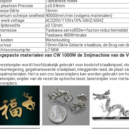
sspoor
Taiwanese HIWIN
 plaatsen Precisie
≤±0.04mm
erpe Dikte
16mm
imum scherpe snelheid
40000mm/min (volgens materialen)
 werk voltage
AC220V/110V±10% 50HZ/60HZ
 lijnbreedte
≤0.12mm
nsmissie
Yaskawa servo850w+faston reductiemiddel
s
Yaskawa 400W+brake
 koelen
Waterkoeling
uctuur
10mm Dikte Gelaste staalbuis, de Brug van d
chtsconsumptie
≤7.5KW
gepaste materialen van CW 1000W de Snijmachine van de Ve
vezelsnijder wordt hoofdzakelijk gebruikt voor koolstofstaalknipsel, vloe
aniumlegering, gegalvaniseerde staalplaat, inleggende raad, de plaat v
aalmaterialen. Het is een cnc lasersnijders kan worden gebruikt om h
elsnijder, snijder van de vezel de optische laser, lasersnijder voor me
ersnijders.