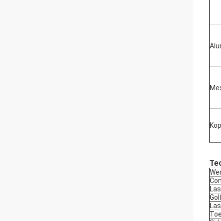
Alu
Me
Kop
Te
Wer
Con
Las
Gol
Las
Toe