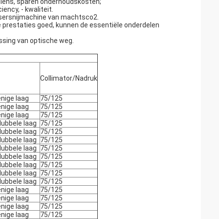
p lens, sparen onderhoudskosten;
ency, - kwaliteit.
lasersnijmachine van machtsco2.
ele prestaties goed, kunnen de essentiële onderdelen
assing van optische weg.
Collimator/Nadruk
enige laag
75/125
enige laag
75/125
enige laag
75/125
dubbele laag
75/125
dubbele laag
75/125
dubbele laag
75/125
dubbele laag
75/125
dubbele laag
75/125
dubbele laag
75/125
dubbele laag
75/125
dubbele laag
75/125
enige laag
75/125
enige laag
75/125
enige laag
75/125
enige laag
75/125