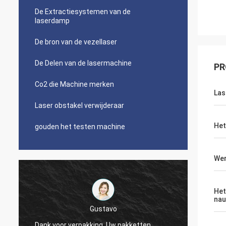
De Extractiesystemen van de
laserdamp
De bron van de vezellaser
De Delen van de lasermachine
PR
Co2 die Machine merken
Las
Laser obstakel verwijderaar
Het
gouden het testen machine
Wer
Het
nau
Gustavo
Dank u,
Dank voor verpakking. Uw pakketten