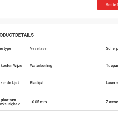
Beste P
ODUCTDETAILS
ertype
Vezellaser
Scherp
 koelen Wijze
Waterkoeling
Toepa
kende Lijst
Bladlijst
Laser
 plaatsen
±0.05 mm
Z asw
wkeurigheid
Kampioen
Stefan
 Zoe. Ik liet u enkel het weten ik