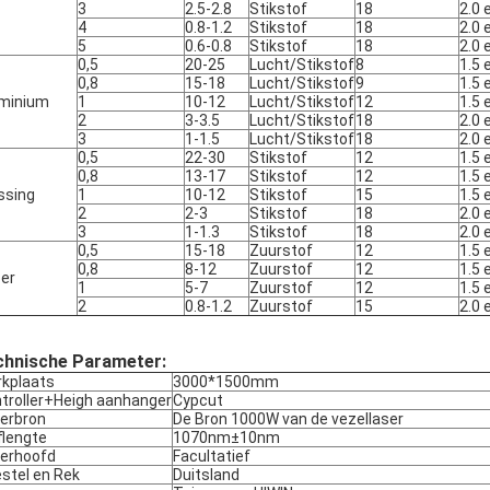
3
2.5-2.8
Stikstof
18
2.0 
4
0.8-1.2
Stikstof
18
2.0 
5
0.6-0.8
Stikstof
18
2.0 
0,5
20-25
Lucht/Stikstof
8
1.5 
0,8
15-18
Lucht/Stikstof
9
1.5 
minium
1
10-12
Lucht/Stikstof
12
1.5 
2
3-3.5
Lucht/Stikstof
18
2.0 
3
1-1.5
Lucht/Stikstof
18
2.0 
0,5
22-30
Stikstof
12
1.5 
0,8
13-17
Stikstof
12
1.5 
ssing
1
10-12
Stikstof
15
1.5 
2
2-3
Stikstof
18
2.0 
3
1-1.3
Stikstof
18
2.0 
0,5
15-18
Zuurstof
12
1.5 
0,8
8-12
Zuurstof
12
1.5 
er
1
5-7
Zuurstof
12
1.5 
2
0.8-1.2
Zuurstof
15
2.0 
chnische Parameter:
kplaats
3000*1500mm
troller+Heigh aanhanger
Cypcut
erbron
De Bron 1000W van de vezellaser
flengte
1070nm±10nm
erhoofd
Facultatief
stel en Rek
Duitsland