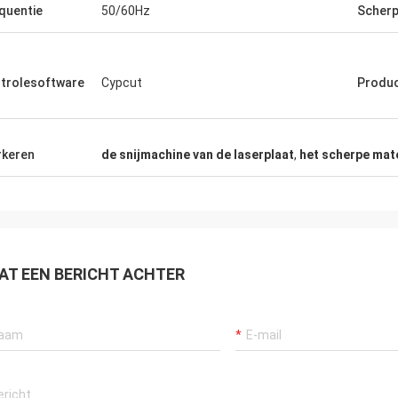
de rond 5 mensen over laserbron. Er
De goed gebouwde machin
quentie
50/60Hz
Scherp
goedkopere aanbiedingen maar ik
als het!
uiteindelijk. Ik houd van uw bedrijf
de dienst.
trolesoftware
Cypcut
Produ
keren
de snijmachine van de laserplaat
,
het scherpe mate
AT EEN BERICHT ACHTER