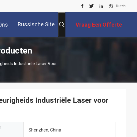
Dutch
Russische Site
Ons
Vraag Een Offerte
roducten
Aan
heids Industriële Laser Voor
righeids Industriële Laser voor
n
Shenzhen, China