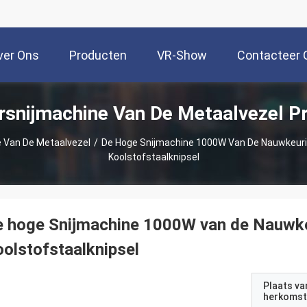
ver Ons
Producten
VR-Show
Contacteer 
rsnijmachine Van De Metaalvezel P
 Van De Metaalvezel
/
De Hoge Snijmachine 1000W Van De Nauwkeurig
Koolstofstaalknipsel
 hoge Snijmachine 1000W van de Nauwkeu
olstofstaalknipsel
Plaats va
herkomst