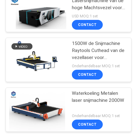
Lasersnijmachine van de
hoge Machtsvezel voor
Metaal
USD MOQ:1 set
CONTACT
1500W de Snijmachine
Raytools Cuthead van de
vezellaser voor
Aluminiumlegering
Onderhandelbaar MOQ:1 set
CONTACT
Waterkoeling Metalen
laser snijmachine 2000W
Onderhandelbaar MOQ:1 set
CONTACT