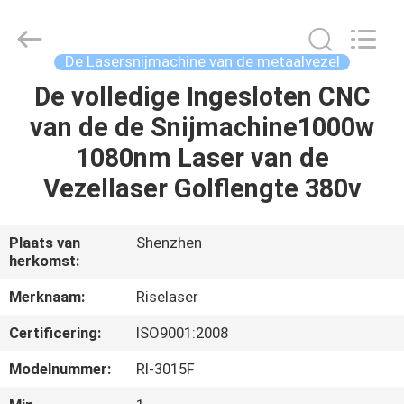
2026
Riselaser
Technology
Co.,
Ltd.
De Lasersnijmachine van de metaalvezel
All
Rights
De volledige Ingesloten CNC
HUIS
Reserved.
van de de Snijmachine1000w
PRODUCTEN
1080nm Laser van de
Vezellaser Golflengte 380v
VR-
SHOW
Plaats van
Shenzhen
herkomst:
OVER
Merknaam:
Riselaser
ONS
Certificering:
ISO9001:2008
Modelnummer:
Rl-3015F
FABRIEKSRONDLEIDING