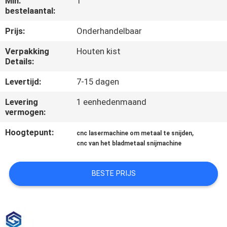
Min.
1
bestelaantal:
KWALITEITSCONTROLE
Prijs:
Onderhandelbaar
Verpakking
Houten kist
NEEM
Details:
CONTACT
Levertijd:
7-15 dagen
MET
Levering
1 eenhedenmaand
ONS
vermogen:
OP
Hoogtepunt:
,
cnc lasermachine om metaal te snijden
cnc van het bladmetaal snijmachine
EEN
OFFERTE
BESTE PRIJS
AANVRAGEN
РУССКИЙ