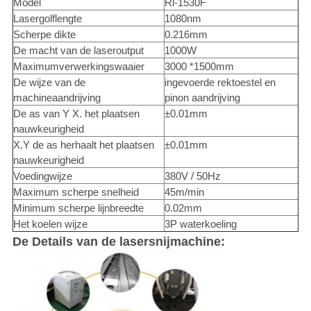
Model
Rl-1530F
Lasergolflengte
1080nm
Scherpe dikte
0.216mm
De macht van de laseroutput
1000W
Maximumverwerkingswaaier
3000 *1500mm
De wijze van de
ingevoerde rektoestel en
machineaandrijving
pinon aandrijving
De as van Y X. het plaatsen
±0.01mm
nauwkeurigheid
X.Y de as herhaalt het plaatsen
±0.01mm
nauwkeurigheid
Voedingwijze
380V / 50Hz
Maximum scherpe snelheid
45m/min
Minimum scherpe lijnbreedte
0.02mm
Het koelen wijze
3P waterkoeling
De Details van de lasersnijmachine: