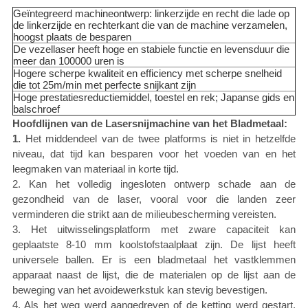
Geïntegreerd machineontwerp: linkerzijde en recht die lade op
de linkerzijde en rechterkant die van de machine verzamelen,
hoogst plaats de besparen
De vezellaser heeft hoge en stabiele functie en levensduur die
meer dan 100000 uren is
Hogere scherpe kwaliteit en efficiency met scherpe snelheid
die tot 25m/min met perfecte snijkant zijn
Hoge prestatiesreductiemiddel, toestel en rek; Japanse gids en
balschroef
Hoofdlijnen van de Lasersnijmachine van het Bladmetaal:
1.
Het middendeel van de twee platforms is niet in hetzelfde
niveau, dat tijd kan besparen voor het voeden van en het
leegmaken van materiaal in korte tijd.
2. Kan het volledig ingesloten ontwerp schade aan de
gezondheid van de laser, vooral voor die landen zeer
verminderen die strikt aan de milieubescherming vereisten.
3. Het uitwisselingsplatform met zware capaciteit kan
geplaatste 8-10 mm koolstofstaalplaat zijn. De lijst heeft
universele ballen. Er is een bladmetaal het vastklemmen
apparaat naast de lijst, die de materialen op de lijst aan de
beweging van het avoidewerkstuk kan stevig bevestigen.
4. Als het weg werd aangedreven of de ketting werd gestart,