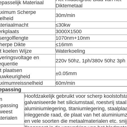
epasselijk Materiaal
Diktemetaal
ximum Scherpe
30m/min
elheid
teriaalmacht
≤30kw
rkplaats
3000X1500
sergolflengte
1070nm+10nm
herpe Dikte
≤16mm
t koelen Wijze
Waterkoeling
veringsvoltage en
220v 50hz, 1ph/380v 50hz 3ph
equentie
t plaatsen
±0.05mm
uwkeurigheid
ximumreissnelheid
60m/min
epassing
Hoofdzakelijk gebruikt voor scherp koolstofsta
n
galvaniseerde het siliciumstaal, roestvrij staal
epassing
aluminiumlegering, titaniumlegering, staalplaa
weest
inleggende raad, de plaat van het aluminiumz
terialen
en vele soorten die metaalmaterialen etc. sni