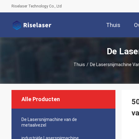
Riselaser Technology Co., Ltd
Thuis
O
De Lase
Thuis
/
De Lasersnijmachine Va
Alle Producten
50
va
De Lasersnijmachine van de
metaalvezel
industriële Lasersnijmachine