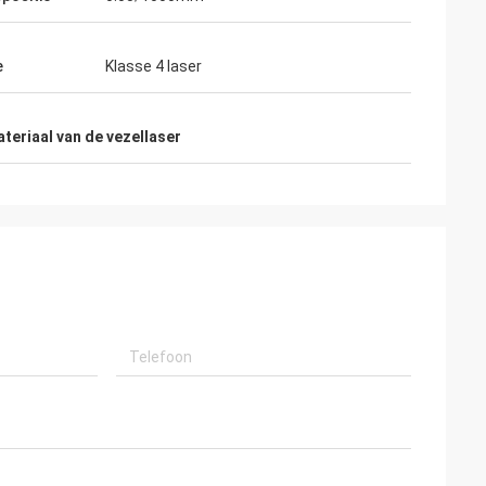
d ontworpen en zorgvuldig
ijkt fijn!
e
Klasse 4 laser
teriaal van de vezellaser