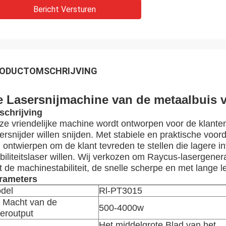
Bericht Versturen
ODUCTOMSCHRIJVING
e Lasersnijmachine van de metaalbuis 
schrijving
ze vriendelijke machine wordt ontworpen voor de klante
ersnijder willen snijden. Met stabiele en praktische voor
 ontwierpen om de klant tevreden te stellen die lagere i
biliteitslaser willen. Wij verkozen om Raycus-lasergener
t de machinestabiliteit, de snelle scherpe en met lange 
rameters
del
Rl-PT3015
 Macht van de
500-4000w
seroutput
Het middelgrote Blad van het