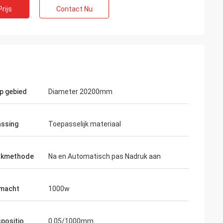
rijs
Contact Nu
p gebied
Diameter 20200mm
ssing
Toepasselijk materiaal
ukmethode
Na en Automatisch pas Nadruk aan
macht
1000w
Gustavo
spositio
0.05/1000mm
verpakking. Uw pakketten