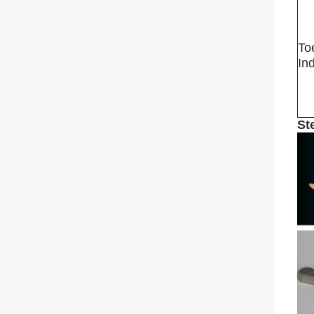
To
Ind
St