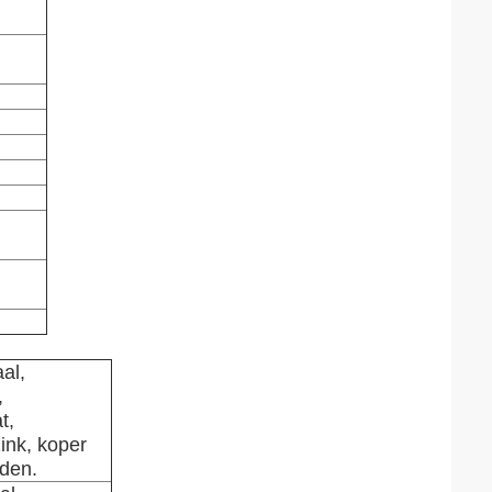
al,
,
t,
ink, koper
jden.