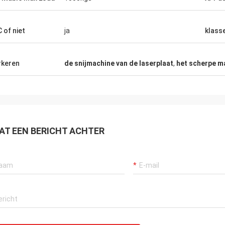
De goed gebouwde machine kijkt stevig….
worden goe
als het!
voorbereid. K
 of niet
ja
klass
keren
de snijmachine van de laserplaat
,
het scherpe ma
AT EEN BERICHT ACHTER