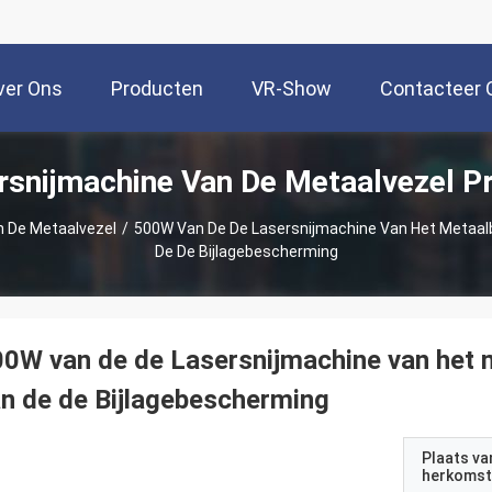
ver Ons
Producten
VR-Show
Contacteer 
rsnijmachine Van De Metaalvezel P
n De Metaalvezel
/
500W Van De De Lasersnijmachine Van Het Metaalb
De De Bijlagebescherming
0W van de de Lasersnijmachine van het m
n de de Bijlagebescherming
Plaats va
herkomst