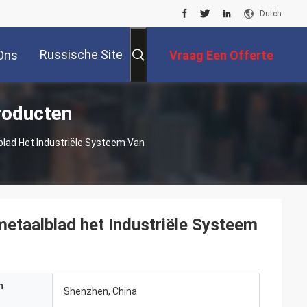
Dutch
Russische Site
Ons
Vraag Een Offerte
roducten
Aan
lad Het Industriële Systeem Van
etaalblad het Industriële Systeem
n
Shenzhen, China