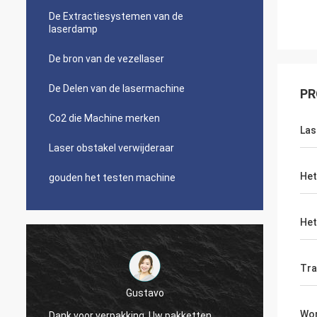
De Extractiesystemen van de
laserdamp
De bron van de vezellaser
De Delen van de lasermachine
PR
Co2 die Machine merken
Las
Laser obstakel verwijderaar
Het
gouden het testen machine
Het
Tra
Kampioen
Dank u, Zoe. Ik liet u enkel het weten ik
Wor
akketten