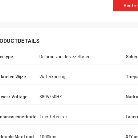
Beste P
ODUCTDETAILS
ertype
De bron van de vezellaser
Scher
 koelen Wijze
Waterkoeling
Toepa
 werk Voltage
380V/50HZ
Nadr
nsmissiemethode
Toestel en rek
Laser
Stefano
ktable Max Load
1000kgs
X/Y a
Dank voor 