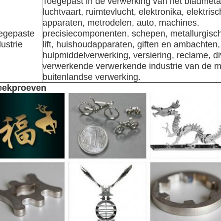
Toegepast in de verwerking van het bladmeta
luchtvaart, ruimtevlucht, elektronika, elektris
apparaten, metrodelen, auto, machines,
egepaste
precisiecomponenten, schepen, metallurgisch
ustrie
lift, huishoudapparaten, giften en ambachten,
hulpmiddelverwerking, versiering, reclame, d
verwerkende verwerkende industrie van de m
buitenlandse verwerking.
eekproeven