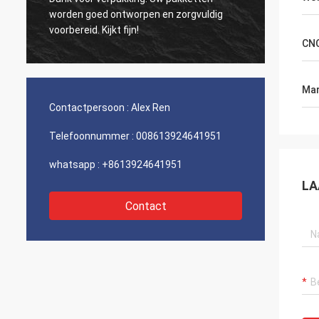
citeerde rond 5 mensen over laserbron. Er
zorgvuldig
waren goedkopere aanbiedingen maar ik
kies u uiteindelijk. Ik houd van uw bedrijf
CNC
vooral de dienst.
Mar
Contactpersoon :
Alex Ren
Telefoonnummer :
008613924641951
whatsapp :
+8613924641951
LA
Contact