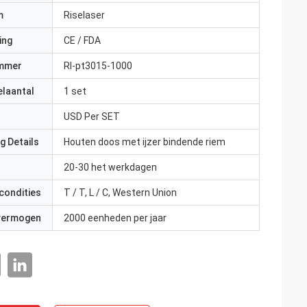
m
Riselaser
ing
CE / FDA
mmer
Rl-pt3015-1000
elaantal
1 set
USD Per SET
g Details
Houten doos met ijzer bindende riem
20-30 het werkdagen
condities
T / T, L / C, Western Union
 vermogen
2000 eenheden per jaar