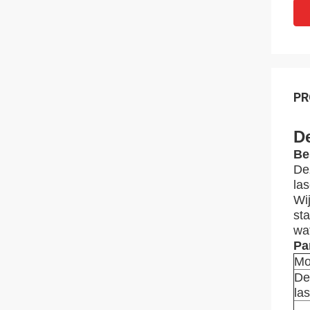
PR
D
Be
De
las
Wij
sta
wa
Pa
Mo
De
la