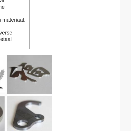
al,
che
 materiaal,
iverse
etaal