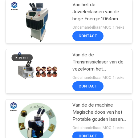
Van het de
Juwelenlassen van de
hoge Energie1064nm
Laser van het de
Onderhandelbaar MOQ:1 reeks
Machine de Regelbare
CONTACT
Soldeersel Gezamenlijke
Grootte
Van de de
Transmissielaser van de
vezelvorm het
Lassenmachine
Onderhandelbaar MOQ:1 reeks
110V/220V voor
CONTACT
Juwelen het Herstellen
Van de de machine
Magische doos van het
Protable gouden lassen
van de de vleklaser het
Onderhandelbaar MOQ:1 reeks
lassenmachine
CONTACT