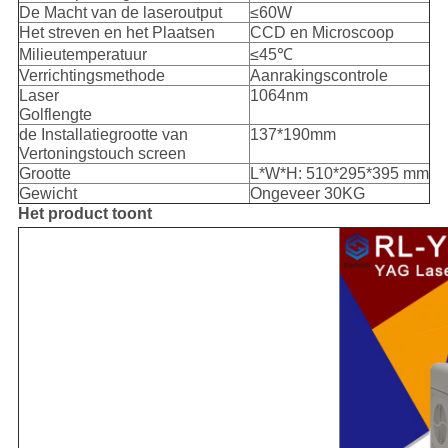
De Macht van de laseroutput
≤60W
Het streven en het Plaatsen
CCD en Microscoop
Milieutemperatuur
≤45℃
Verrichtingsmethode
Aanrakingscontrole
Laser
1064nm
Golflengte
de Installatiegrootte van
137*190mm
Vertoningstouch screen
Grootte
L*W*H: 510*295*395 mm
Gewicht
Ongeveer 30KG
Het product toont