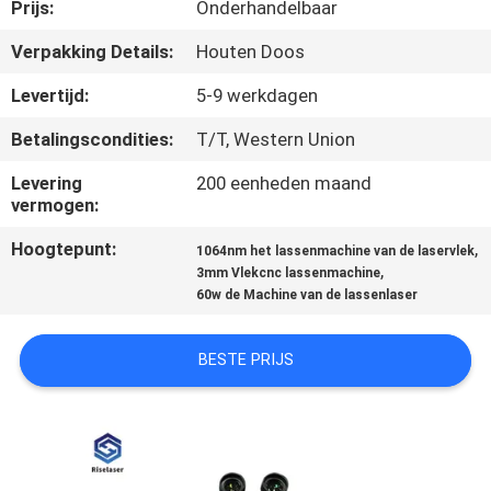
Prijs:
Onderhandelbaar
KWALITEITSCONTROLE
Verpakking Details:
Houten Doos
Levertijd:
5-9 werkdagen
NEEM
Betalingscondities:
T/T, Western Union
CONTACT
Levering
200 eenheden maand
MET
vermogen:
ONS
Hoogtepunt:
,
1064nm het lassenmachine van de laservlek
OP
,
3mm Vlekcnc lassenmachine
60w de Machine van de lassenlaser
EEN
BESTE PRIJS
OFFERTE
AANVRAGEN
РУССКИЙ