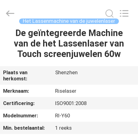
2026
Riselaser
Technology
Co.,
Ltd.
Het Lassenmachine van de juwelenlaser
All
Rights
De geïntegreerde Machine
HUIS
Reserved.
van de het Lassenlaser van
PRODUCTEN
Touch screenjuwelen 60w
VR-
Plaats van
Shenzhen
herkomst:
SHOW
Merknaam:
Riselaser
OVER
Certificering:
ISO9001:2008
ONS
Modelnummer:
Rl-Y60
Min. bestelaantal:
1 reeks
FABRIEKSRONDLEIDING