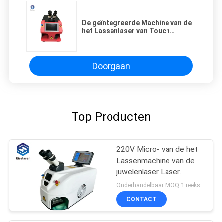
De geïntegreerde Machine van de
het Lassenlaser van Touch
screenjuwelen 60w
Doorgaan
Top Producten
220V Micro- van de het
Lassenmachine van de
juwelenlaser Laser
Solderend Systeem
Onderhandelbaar MOQ:1 reeks
CONTACT