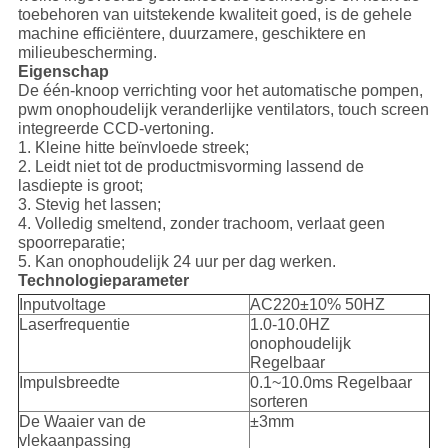
toebehoren van uitstekende kwaliteit goed, is de gehele
machine efficiëntere, duurzamere, geschiktere en
milieubescherming.
Eigenschap
De één-knoop verrichting voor het automatische pompen,
pwm onophoudelijk veranderlijke ventilators, touch screen
integreerde CCD-vertoning.
1. Kleine hitte beïnvloede streek;
2. Leidt niet tot de productmisvorming lassend de
lasdiepte is groot;
3. Stevig het lassen;
4. Volledig smeltend, zonder trachoom, verlaat geen
spoorreparatie;
5. Kan onophoudelijk 24 uur per dag werken.
Technologieparameter
Inputvoltage
AC220±10% 50HZ
Laserfrequentie
1.0-10.0HZ
onophoudelijk
Regelbaar
Impulsbreedte
0.1~10.0ms Regelbaar
sorteren
De Waaier van de
±3mm
vlekaanpassing