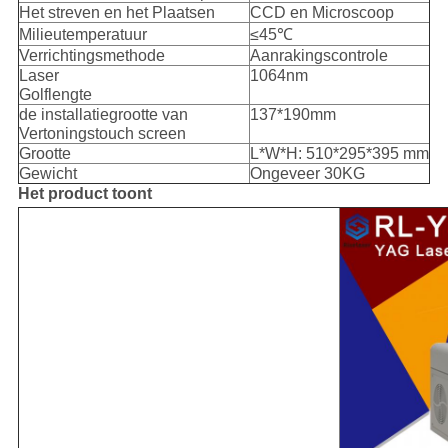
Het streven en het Plaatsen
CCD en Microscoop
Milieutemperatuur
≤45℃
Verrichtingsmethode
Aanrakingscontrole
Laser
1064nm
Golflengte
de installatiegrootte van
137*190mm
Vertoningstouch screen
Grootte
L*W*H: 510*295*395 mm
Gewicht
Ongeveer 30KG
Het product toont