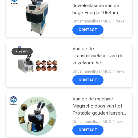
Juwelenlassen van de
hoge Energie1064nm
Laser van het de
Onderhandelbaar MOQ:1 reeks
Machine de Regelbare
CONTACT
Soldeersel Gezamenlijke
Grootte
Van de de
Transmissielaser van de
vezelvorm het
Lassenmachine
Onderhandelbaar MOQ:1 reeks
110V/220V voor
CONTACT
Juwelen het Herstellen
Van de de machine
Magische doos van het
Protable gouden lassen
van de de vleklaser het
Onderhandelbaar MOQ:1 reeks
lassenmachine
CONTACT