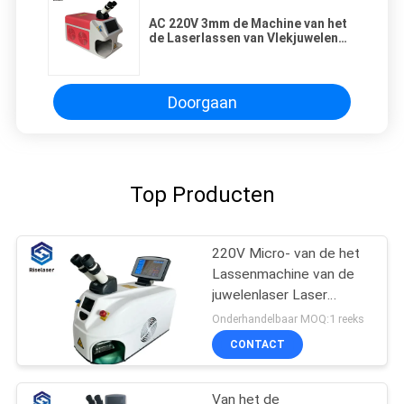
AC 220V 3mm de Machine van het
de Laserlassen van Vlekjuwelen
YAG
Doorgaan
Top Producten
220V Micro- van de het
Lassenmachine van de
juwelenlaser Laser
Solderend Systeem
Onderhandelbaar MOQ:1 reeks
CONTACT
Van het de