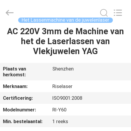
2026
Riselaser
Technology
Co.,
Ltd.
Het Lassenmachine van de juwelenlaser
All
Rights
AC 220V 3mm de Machine van
HUIS
Reserved.
het de Laserlassen van
PRODUCTEN
Vlekjuwelen YAG
VR-
Plaats van
Shenzhen
herkomst:
SHOW
Merknaam:
Riselaser
OVER
Certificering:
ISO9001:2008
ONS
Modelnummer:
Rl-Y60
Min. bestelaantal:
1 reeks
FABRIEKSRONDLEIDING