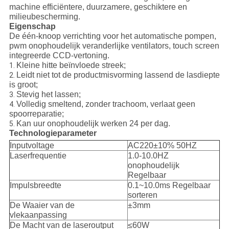
machine efficiëntere, duurzamere, geschiktere en
milieubescherming.
Eigenschap
De één-knoop verrichting voor het automatische pompen,
pwm onophoudelijk veranderlijke ventilators, touch screen
integreerde CCD-vertoning.
Kleine hitte beïnvloede streek;
1.
Leidt niet tot de productmisvorming lassend de lasdiepte
2.
is groot;
Stevig het lassen;
3.
Volledig smeltend, zonder trachoom, verlaat geen
4.
spoorreparatie;
Kan uur onophoudelijk werken 24 per dag.
5.
Technologieparameter
Inputvoltage
AC220±10% 50HZ
Laserfrequentie
1.0-10.0HZ
onophoudelijk
Regelbaar
Impulsbreedte
0.1~10.0ms Regelbaar
sorteren
De Waaier van de
±3mm
vlekaanpassing
De Macht van de laseroutput
≤60W