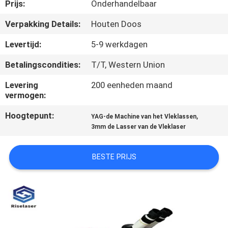
Prijs:
Onderhandelbaar
KWALITEITSCONTROLE
Verpakking Details:
Houten Doos
Levertijd:
5-9 werkdagen
NEEM
Betalingscondities:
T/T, Western Union
CONTACT
Levering
200 eenheden maand
MET
vermogen:
ONS
Hoogtepunt:
,
YAG-de Machine van het Vleklassen
OP
3mm de Lasser van de Vleklaser
EEN
BESTE PRIJS
OFFERTE
AANVRAGEN
РУССКИЙ