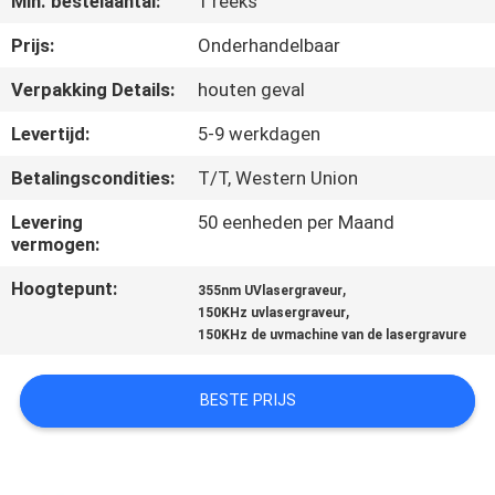
Min. bestelaantal:
1 reeks
KWALITEITSCONTROLE
Prijs:
Onderhandelbaar
Verpakking Details:
houten geval
NEEM
Levertijd:
5-9 werkdagen
CONTACT
Betalingscondities:
T/T, Western Union
MET
Levering
50 eenheden per Maand
ONS
vermogen:
OP
Hoogtepunt:
,
355nm UVlasergraveur
,
150KHz uvlasergraveur
EEN
150KHz de uvmachine van de lasergravure
OFFERTE
BESTE PRIJS
AANVRAGEN
РУССКИЙ