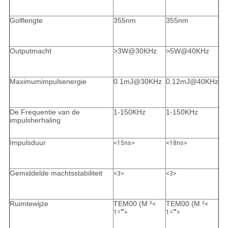
Golflengte
355nm
355nm
Outputmacht
>3W@30KHz
>5W@40KHz
Maximumimpulsenergie
0.1mJ@30KHz
0.12mJ@40KHz
De Frequentie van de
1-150KHz
1-150KHz
impulsherhaling
Impulsduur
<15ns>
<18ns>
Gemiddelde machtsstabiliteit
<3>
<3>
Ruimtewijze
TEM00 (M ²
TEM00 (M ²
<
<
1="">
1="">