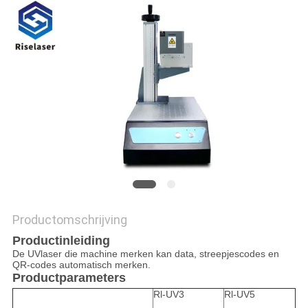
САЙТ
SITEMAP
PRIVACY
POLICY
Productomschrijving
Productinleiding
De UVlaser die machine merken kan data, streepjescodes en
QR-codes automatisch merken.
Productparameters
Rl-UV3
Rl-UV5