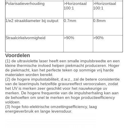
Polarisatieverhouding
>Horizontaal
>Horizontaal
100:1
100:1
1/e2 straaldiameter bij output
0.7mm
0.8mm
Straalcirkelvormigheid
>90%
>90%
Voordelen
(1) de ultraviolette laser heeft een smalle impulsbreedte en een
kleine thermische invloed helpen piekmacht produceren. Hoger
de piekmacht, kan het perfecte teken op sommige vrij harde
materialen worden bereikt.
(2) de hogere impulsstabiliteit, d.w.z., zal de betere consistentie
van de laserimpuls hetzelfde gravureeffect veroorzaken, zodat
het UV is merken zeer geschikt voor het nauwkeurige uv
merken. De hogere frequentie van de impulsherhaling kan aan
de behoeften om snel te merken en hoge productieefficiency
voldoen.
(3) hoge foto-elektrische omzettingsefficiency, laag
energieverbruik en lange levensduur.