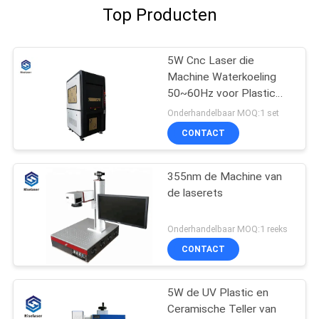
Top Producten
5W Cnc Laser die
Machine Waterkoeling
50~60Hz voor Plastic
Veiligheidsverbindingen
Onderhandelbaar MOQ:1 set
merkt
CONTACT
355nm de Machine van
de laserets
Onderhandelbaar MOQ:1 reeks
CONTACT
5W de UV Plastic en
Ceramische Teller van