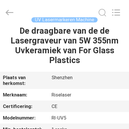
2026
Riselaser
Technology
Co.,
Ltd.
UV Lasermarkeren Machine
All
Rights
De draagbare van de de
HUIS
Reserved.
Lasergraveur van 5W 355nm
PRODUCTEN
Uvkeramiek van For Glass
Plastics
VR-
SHOW
Plaats van
Shenzhen
herkomst:
OVER
Merknaam:
Riselaser
ONS
Certificering:
CE
Modelnummer:
Rl-UV5
FABRIEKSRONDLEIDING