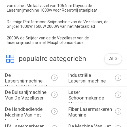
van de het Metaalvezel van 1064nm Raycus de
Lasersnijmachine 1000w voor Roestvrij staalplaat
De enige Platformcnc Snijmachine van de Vezellaser, de
Snijder 1000W 1500W 2000W van het Metaalblad
2000W de Snijder van de de Vezellaser van de
lasersnijmachine met Maxphotonics-Laser
populaire categorieën
Alle
De 
Industriële 
Lasersnijmachine 
Lasersnijmachine
Van De Metaalvezel
De Buissnijmachine 
Laser 
Van De Vezellaser
Schoonmakende 
Machine
De Handbediende 
Fiber Lasermarkeren 
Machine Van Het 
Machine
Laserlassen
UV Lasermarkeren 
De Machine Van Het 