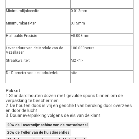
Minimumlijnbreedte
0.012mm
Minimumkarakter
0.15mm
Herhaalde Precisie
±0.003mm
Levensduur van de Module van de
100 000hours
Vezellaser
Straalkwaliteit
M2 <1>
De Diameter van de nadrukvlek
<0>
Pakket
1.Standard houten dozen met gevulde spons binnen om de
verpakking te beschermen.
2. De houten doos is vrij en geschikt van beroking door overzees
en door de lucht.
3. Douaneverpakking volgens de eis van de klant.
20w de Lasersnijmachine van de metaalvezel
20w de Teller van de huisdierenfles