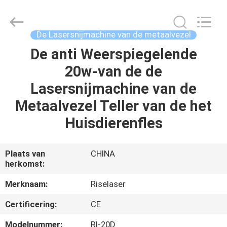
2026
Riselaser
Technology
Co.,
Ltd.
De Lasersnijmachine van de metaalvezel
All
Rights
De anti Weerspiegelende
HUIS
Reserved.
20w-van de de
PRODUCTEN
Lasersnijmachine van de
Metaalvezel Teller van de het
VR-
Huisdierenfles
SHOW
Plaats van
CHINA
herkomst:
OVER
ONS
Merknaam:
Riselaser
Certificering:
CE
FABRIEKSRONDLEIDING
Modelnummer:
Rl-20D