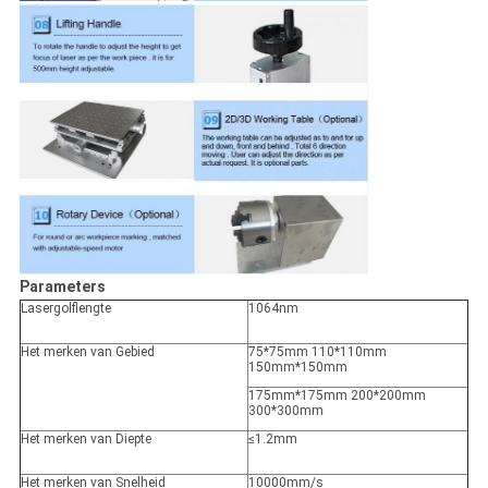
Parameters
Lasergolflengte
1064nm
Het merken van Gebied
75*75mm 110*110mm
150mm*150mm
175mm*175mm 200*200mm
300*300mm
Het merken van Diepte
≤1.2mm
Het merken van Snelheid
10000mm/s