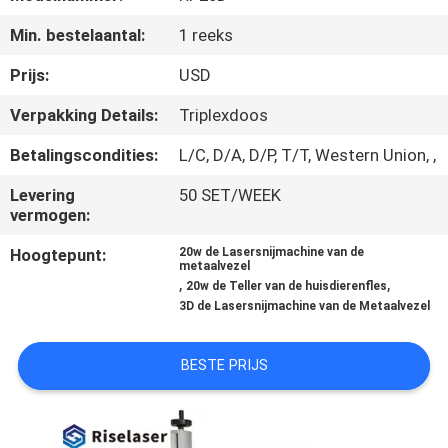
Min. bestelaantal:
1 reeks
KWALITEITSCONTROLE
Prijs:
USD
NEEM
Verpakking Details:
Triplexdoos
CONTACT
Betalingscondities:
L/C, D/A, D/P, T/T, Western Union, ,
MET
Levering
50 SET/WEEK
ONS
vermogen:
OP
Hoogtepunt:
20w de Lasersnijmachine van de
metaalvezel
,
,
20w de Teller van de huisdierenfles
EEN
3D de Lasersnijmachine van de Metaalvezel
OFFERTE
BESTE PRIJS
AANVRAGEN
РУССКИЙ