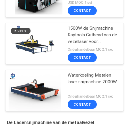
Metaal
USD MOQ:1 set
CONTACT
1500W de Snijmachine
Raytools Cuthead van de
vezellaser voor
Aluminiumlegering
Onderhandelbaar MOQ:1 set
CONTACT
Waterkoeling Metalen
laser snijmachine 2000W
Onderhandelbaar MOQ:1 set
CONTACT
De Lasersnijmachine van de metaalvezel