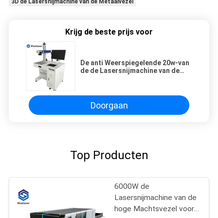
3D de Lasersnijmachine van de Metaalvezel
Krijg de beste prijs voor
De anti Weerspiegelende 20w-van
de de Lasersnijmachine van de
Metaalvezel Teller van de het
Huisdierenfles
Doorgaan
Top Producten
6000W de
Lasersnijmachine van de
hoge Machtsvezel voor