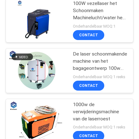
100W vezellaser het
Schoonmaken
Machinelucht/water het
Koelen voor de
Onderhandelbaar MOQ:1
Verwijdering van
CONTACT
Roestverven
De laser schoonmakende
machine van het
bagageontwerp 100w
met het schoonmakende
Onderhandelbaar MOQ:1 reeks
kanon van 0.5kg
CONTACT
1000w de
verwijderingsmachine
van de laserroest
Onderhandelbaar MOQ:1 reeks
CONTACT