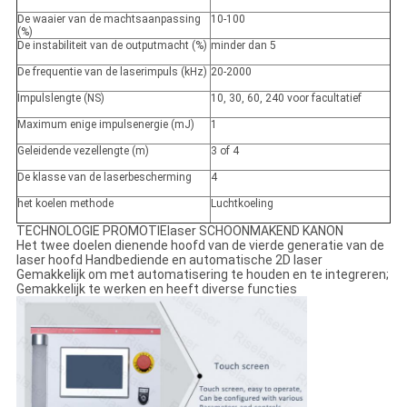
De waaier van de machtsaanpassing
10-100
(%)
De instabiliteit van de outputmacht (%)
minder dan 5
De frequentie van de laserimpuls (kHz)
20-2000
Impulslengte (NS)
10, 30, 60, 240 voor facultatief
Maximum enige impulsenergie (mJ)
1
Geleidende vezellengte (m)
3 of 4
De klasse van de laserbescherming
4
het koelen methode
Luchtkoeling
TECHNOLOGIE PROMOTIElaser SCHOONMAKEND KANON
Het twee doelen dienende hoofd van de vierde generatie van de
laser hoofd Handbediende en automatische 2D laser
Gemakkelijk om met automatisering te houden en te integreren;
Gemakkelijk te werken en heeft diverse functies