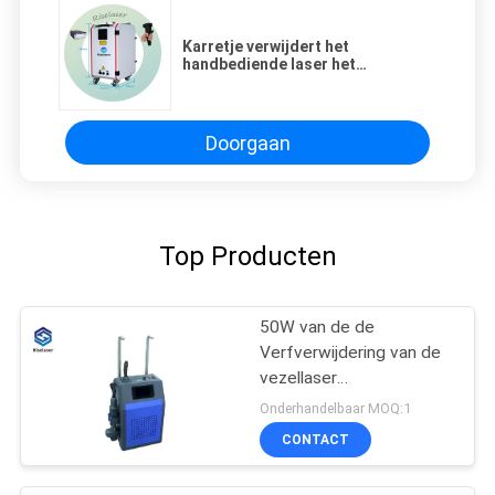
Karretje verwijdert het
handbediende laser het
schoonmaken goed van de
machineprijs voor metaalroest
Doorgaan
Top Producten
50W van de de
Verfverwijdering van de
vezellaser
Schoonmakende de
Onderhandelbaar MOQ:1
Machine Handbediende
CONTACT
Roest die Laser
verwijderen