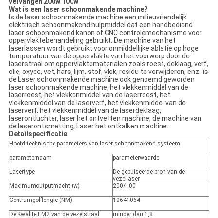
vervangen 200w 100w
Wat is een laser schoonmakende machine?
Is de laser schoonmakende machine een milieuvriendelijk
elektrisch schoonmakend hulpmiddel dat een handbediend
laser schoonmakend kanon of CNC controlemechanisme voor
oppervlaktebehandeling gebruikt. De machine van het
laserlassen wordt gebruikt voor onmiddellijke ablatie op hoge
temperatuur van de oppervlakte van het voorwerp door de
laserstraal om oppervlaktematerialen zoals roest, deklaag, verf,
olie, oxyde, vet, hars, lijm, stof, vlek, residu te verwijderen, enz.-is
de Laser schoonmakende machine ook genoemd geworden
laser schoonmakende machine, het vlekkenmiddel van de
laserroest, het vlekkenmiddel van de laserroest, het
vlekkenmiddel van de laserverf, het vlekkenmiddel van de
laserverf, het vlekkenmiddel van de laserdeklaag,
laserontluchter, laser het ontvetten machine, de machine van
de laserontsmetting, Laser het ontkalken machine.
Detailspecificatie
Hoofd technische parameters van laser schoonmakend systeem
parameternaam
parameterwaarde
Lasertype
De gepulseerde bron van de
vezellaser
Maximumoutputmacht (w)
200/100
Centrumgolflengte (NM)
10641064
De Kwaliteit M2 van de vezelstraal
minder dan 1,8