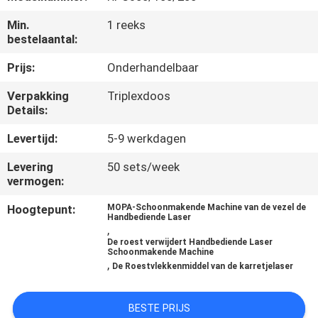
Min.
1 reeks
KWALITEITSCONTROLE
bestelaantal:
Prijs:
Onderhandelbaar
NEEM
Verpakking
Triplexdoos
CONTACT
Details:
MET
Levertijd:
5-9 werkdagen
ONS
Levering
50 sets/week
OP
vermogen:
Hoogtepunt:
MOPA-Schoonmakende Machine van de vezel de
EEN
Handbediende Laser
,
OFFERTE
De roest verwijdert Handbediende Laser
Schoonmakende Machine
AANVRAGEN
,
De Roestvlekkenmiddel van de karretjelaser
РУССКИЙ
BESTE PRIJS