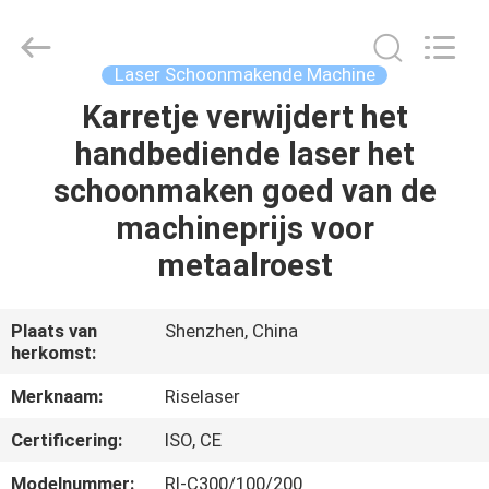
2026
Riselaser
Technology
Co.,
Ltd.
Laser Schoonmakende Machine
All
Rights
Karretje verwijdert het
HUIS
Reserved.
handbediende laser het
PRODUCTEN
schoonmaken goed van de
machineprijs voor
VR-
metaalroest
SHOW
Plaats van
Shenzhen, China
herkomst:
OVER
ONS
Merknaam:
Riselaser
Certificering:
ISO, CE
FABRIEKSRONDLEIDING
Modelnummer:
Rl-C300/100/200