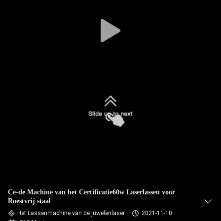
KWALITEITSCONTROLE
NEEM
CONTACT
MET
ONS
OP
EEN
OFFERTE
AANVRAGEN
Ce-de Machine van het Certificatie60w Laserlassen voor
Roestvrij staal
РУССКИЙ
Het Lassenmachine van de juwelenlaser
2021-11-10