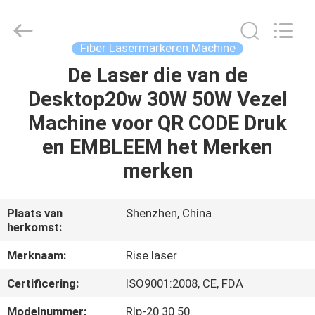
2026
Riselaser
Technology
Co.,
Ltd.
Fiber Lasermarkeren Machine
All
Rights
De Laser die van de
HUIS
Reserved.
Desktop20w 30W 50W Vezel
PRODUCTEN
Machine voor QR CODE Druk
en EMBLEEM het Merken
VR-
merken
SHOW
Plaats van
Shenzhen, China
herkomst:
OVER
ONS
Merknaam:
Rise laser
Certificering:
ISO9001:2008, CE, FDA
FABRIEKSRONDLEIDING
Modelnummer:
Rlp-20 30 50