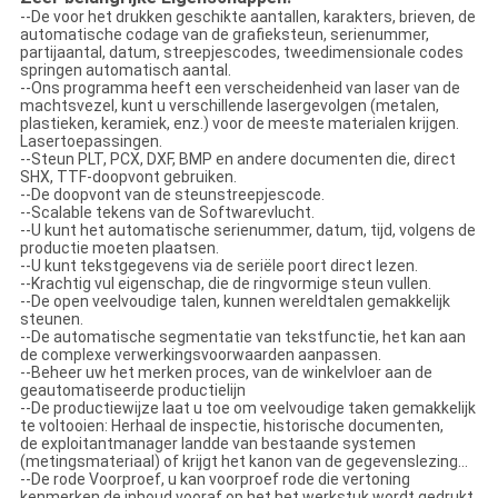
--De voor het drukken geschikte aantallen, karakters, brieven, de
automatische codage van de grafieksteun, serienummer,
partijaantal, datum, streepjescodes, tweedimensionale codes
springen automatisch aantal.
--Ons programma heeft een verscheidenheid van laser van de
machtsvezel, kunt u verschillende lasergevolgen (metalen,
plastieken, keramiek, enz.) voor de meeste materialen krijgen.
Lasertoepassingen.
--Steun PLT, PCX, DXF, BMP en andere documenten die, direct
SHX, TTF-doopvont gebruiken.
--De doopvont van de steunstreepjescode.
--Scalable tekens van de Softwarevlucht.
--U kunt het automatische serienummer, datum, tijd, volgens de
productie moeten plaatsen.
--U kunt tekstgegevens via de seriële poort direct lezen.
--Krachtig vul eigenschap, die de ringvormige steun vullen.
--De open veelvoudige talen, kunnen wereldtalen gemakkelijk
steunen.
--De automatische segmentatie van tekstfunctie, het kan aan
de complexe verwerkingsvoorwaarden aanpassen.
--Beheer uw het merken proces, van de winkelvloer aan de
geautomatiseerde productielijn
--De productiewijze laat u toe om veelvoudige taken gemakkelijk
te voltooien: Herhaal de inspectie, historische documenten,
de exploitantmanager landde van bestaande systemen
(metingsmateriaal) of krijgt het kanon van de gegevenslezing…
--De rode Voorproef, u kan voorproef rode die vertoning
kenmerken de inhoud vooraf op het het werkstuk wordt gedrukt