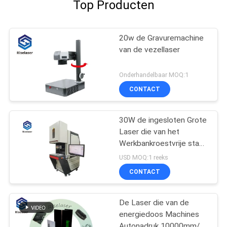
Top Producten
20w de Gravuremachine
van de vezellaser
Onderhandelbaar MOQ:1
CONTACT
30W de ingesloten Grote
Laser die van het
Werkbankroestvrije staal
Machine voor Metalen
USD MOQ:1 reeks
merken
CONTACT
De Laser die van de
energiedoos Machines
Autonadruk 10000mm/S