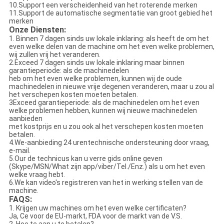
10.Support een verscheidenheid van het roterende merken
11.Support de automatische segmentatie van groot gebied het
merken
Onze Diensten:
1. Binnen 7 dagen sinds uw lokale inklaring: als heeft de om het
even welke delen van de machine om het even welke problemen,
wij zullen vrij het veranderen.
2.Exceed 7 dagen sinds uw lokale inklaring maar binnen
garantieperiode: als de machinedelen
heb om het even welke problemen, kunnen wij de oude
machinedelen in nieuwe vrije degenen veranderen, maar u zou al
het verschepen kosten moeten betalen.
3Exceed garantieperiode: als de machinedelen om het even
welke problemen hebben, kunnen wij nieuwe machinedelen
aanbieden
met kostprijs en u zou ook al het verschepen kosten moeten
betalen.
4.We-aanbieding 24 urentechnische ondersteuning door vraag,
e-mail.
5.Our de technicus kan u verre gids online geven
(Skype/MSN/What zijn app/viber/Tel./Enz.) als u om het even
welke vraag hebt.
6.We kan video's registreren van het in werking stellen van de
machine.
FAQS:
1. Krijgen uw machines om het even welke certificaten?
Ja, Ce voor de EU-markt, FDA voor de markt van de V.S.