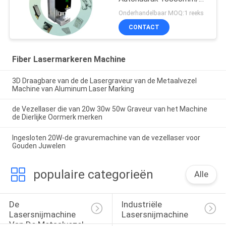
voor Juwelenring merkt
Onderhandelbaar MOQ:1 reeks
CONTACT
Fiber Lasermarkeren Machine
3D Draagbare van de de Lasergraveur van de Metaalvezel
Machine van Aluminum Laser Marking
de Vezellaser die van 20w 30w 50w Graveur van het Machine
de Dierlijke Oormerk merken
Ingesloten 20W-de gravuremachine van de vezellaser voor
Gouden Juwelen
populaire categorieën
Alle
De 
Industriële 
Lasersnijmachine 
Lasersnijmachine
Van De Metaalvezel