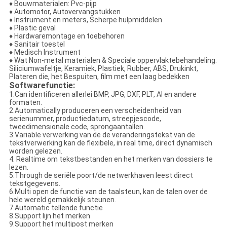
♦ Bouwmaterialen: Pvc-pijp
♦ Automotor, Autovervangstukken
♦ Instrument en meters, Scherpe hulpmiddelen
♦ Plastic geval
♦ Hardwaremontage en toebehoren
♦ Sanitair toestel
♦ Medisch Instrument
♦ Wat Non-metal materialen & Speciale oppervlaktebehandeling:
Siliciumwafeltje, Keramiek, Plastiek, Rubber, ABS, Drukinkt,
Plateren die, het Bespuiten, film met een laag bedekken
Softwarefunctie:
1.Can identificeren allerlei BMP, JPG, DXF, PLT, AI en andere
formaten.
2.Automatically produceren een verscheidenheid van
serienummer, productiedatum, streepjescode,
tweedimensionale code, sprongaantallen.
3.Variable verwerking van de de veranderingstekst van de
tekstverwerking kan de flexibele, in real time, direct dynamisch
worden gelezen.
4. Realtime om tekstbestanden en het merken van dossiers te
lezen.
5.Through de seriële poort/de netwerkhaven leest direct
tekstgegevens.
6.Multi open de functie van de taalsteun, kan de talen over de
hele wereld gemakkelijk steunen.
7.Automatic tellende functie
8.Support lijn het merken
9.Support het multipost merken