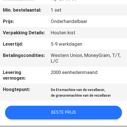
Min. bestelaantal:
1 set
KWALITEITSCONTROLE
Prijs:
Onderhandelbaar
NEEM
Verpakking Details:
Houten kist
CONTACT
Levertijd:
5-9 werkdagen
MET
Betalingscondities:
Western Union, MoneyGram, T/T,
ONS
L/C
OP
Levering
2000 eenhedenmaand
vermogen:
EEN
Hoogtepunt:
,
De Etsmachine van de vezellaser
OFFERTE
de gravuremachine van de vezellaser
AANVRAGEN
BESTE PRIJS
РУССКИЙ