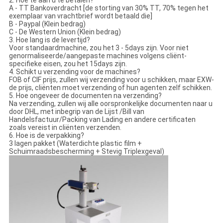
2. Hoe te aan u te betalen?
A - TT Bankoverdracht [de storting van 30% TT, 70% tegen het
exemplaar van vrachtbrief wordt betaald die]
B - Paypal (Klein bedrag)
C - De Western Union (Klein bedrag)
3. Hoe lang is de levertijd?
Voor standaardmachine, zou het 3 - 5days zijn. Voor niet
genormaliseerde/aangepaste machines volgens cliënt-
specifieke eisen, zou het 15days zijn.
4. Schikt u verzending voor de machines?
FOB of CIF prijs, zullen wij verzending voor u schikken, maar EXW-
de prijs, cliënten moet verzending of hun agenten zelf schikken.
5. Hoe ongeveer de documenten na verzending?
Na verzending, zullen wij alle oorspronkelijke documenten naar u
door DHL, met inbegrip van de Lijst /Bill van
Handelsfactuur/Packing van Lading en andere certificaten
zoals vereist in cliënten verzenden.
6. Hoe is de verpakking?
3 lagen pakket (Waterdichte plastic film +
Schuimraadsbescherming + Stevig Triplexgeval)