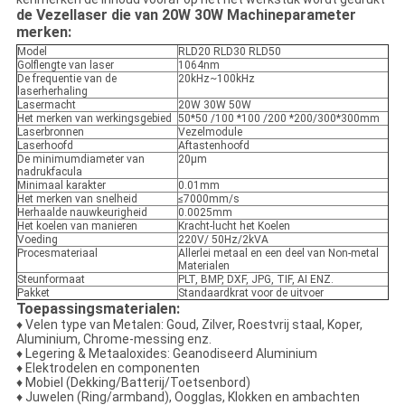
de Vezellaser die van 20W 30W Machineparameter
merken:
Model
RLD20 RLD30 RLD50
Golflengte van laser
1064nm
De frequentie van de
20kHz~100kHz
laserherhaling
Lasermacht
20W 30W 50W
Het merken van werkingsgebied
50*50 /100 *100 /200 *200/300*300mm
Laserbronnen
Vezelmodule
Laserhoofd
Aftastenhoofd
De minimumdiameter van
20μm
nadrukfacula
Minimaal karakter
0.01mm
Het merken van snelheid
≤7000mm/s
Herhaalde nauwkeurigheid
0.0025mm
Het koelen van manieren
Kracht-lucht het Koelen
Voeding
220V/ 50Hz/2kVA
Procesmateriaal
Allerlei metaal en een deel van Non-metal
Materialen
Steunformaat
PLT, BMP, DXF, JPG, TIF, AI ENZ.
Pakket
Standaardkrat voor de uitvoer
Toepassingsmaterialen:
♦ Velen type van Metalen: Goud, Zilver, Roestvrij staal, Koper,
Aluminium, Chrome-messing enz.
♦ Legering & Metaaloxides: Geanodiseerd Aluminium
♦ Elektrodelen en componenten
♦ Mobiel (Dekking/Batterij/Toetsenbord)
♦ Juwelen (Ring/armband), Oogglas, Klokken en ambachten