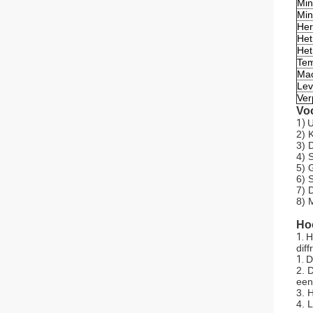
Min
Min
Her
Het
Het
Tem
Mac
Lev
Ver
Vo
1)
U
2) 
3) 
4) 
5) 
6) 
7) 
8) 
Hoo
1.
H
dif
1.
D
2. 
een
3. 
4. 