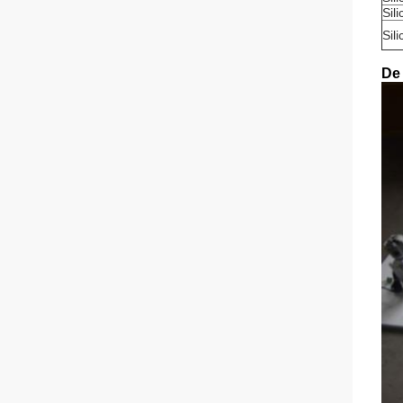
Sil
Sil
De 