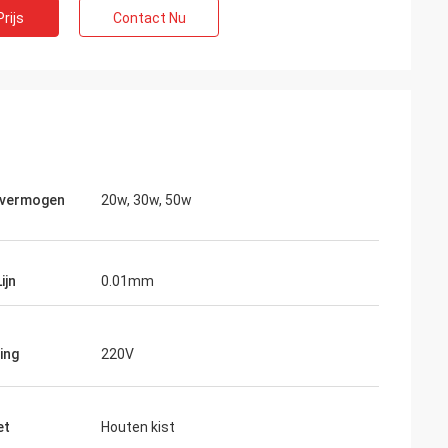
rijs
Contact Nu
rvermogen
20w, 30w, 50w
ijn
0.01mm
ing
220V
vo
et
Houten kist
Uw pakketten