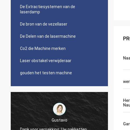
De Extractiesystemen van de
laserdamp
De bron van de vezellaser
De Delen van de lasermachine
PR
Co2 die Machine merken
Naa
Laser obstakel verwijderaar
gouden het testen machine
wer
Her
Nau
Kampioen
Gar
Dank u, Zoe. Ik liet u enkel het weten ik