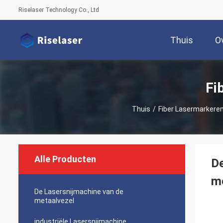
Riselaser Technology Co., Ltd
Thuis
O
Fi
Thuis
/
Fiber Lasermarkere
Alle Producten
De
m
De Lasersnijmachine van de
metaalvezel
industriële Lasersnijmachine