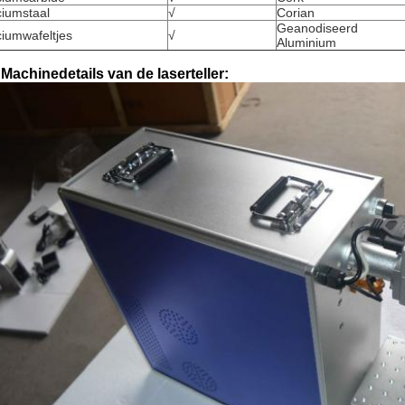
iciumstaal
√
Corian
Geanodiseerd
iciumwafeltjes
√
Aluminium
Machinedetails van de laserteller: