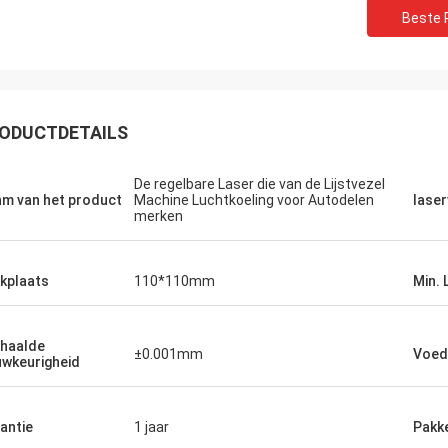
Beste P
ODUCTDETAILS
De regelbare Laser die van de Lijstvezel
m van het product
Machine Luchtkoeling voor Autodelen
lase
merken
kplaats
110*110mm
Min. L
haalde
±0.001mm
Voed
wkeurigheid
Gusta
Stefano
antie
1 jaar
Pakk
Dank voor verpakking. 