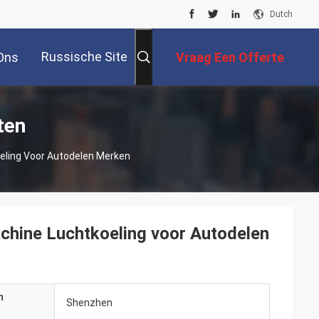
Dutch
Russische Site
Ons
Vraag Een Offerte
Aan
ten
oeling Voor Autodelen Merken
achine Luchtkoeling voor Autodelen
n
Shenzhen