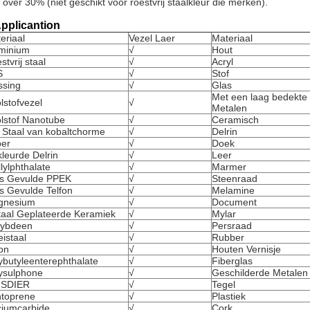
 over 30% (niet geschikt voor roestvrij staalkleur die merken).
pplicantion
eriaal
Vezel Laer
Materiaal
minium
√
Hout
stvrij staal
√
Acryl
S
√
Stof
sing
√
Glas
Met een laag bedekte
lstofvezel
√
Metalen
lstof Nanotube
√
Ceramisch
 Staal van kobaltchorme
√
Delrin
er
√
Doek
leurde Delrin
√
Leer
llylphthalate
√
Marmer
s Gevulde PPEK
√
Steenraad
s Gevulde Telfon
√
Melamine
gnesium
√
Document
aal Geplateerde Keramiek
√
Mylar
lybdeen
√
Persraad
eistaal
√
Rubber
on
√
Houten Vernisje
ybutyleenterephthalate
√
Fiberglas
ysulphone
√
Geschilderde Metalen
ISDIER
√
Tegel
toprene
√
Plastiek
iciumcarbide
√
Cork