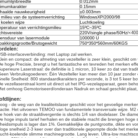
imumlijnbreedte
0.012mm
imumkarakter
0.15mm
haalde nauwkeurigheid
±0.003mm
 milieu van de systeemverrichting
WindowsXP/2000/98
 koelen wijze
Luchtkoeling
peratuur van verrichtingsmilieu
15ºC~35ºC
htsvereiste
220V/single phase/50Hz/
<40
ensduur van lasermodule
100000 U
pakkingsgrootte/Brutogewicht
750*350*560mm/60KGS
ordelen:
SB-interfaceverbinding: met Laptop zal werken.
Klein en compact: de afmeting van vezelteller is zeer klein, geschikt 
De hoge Precisie, brengt u het fantastische en tevreden het merken effe
Superieure Laserstraal: de definitie is 1 micron, 10 keer zo dat van trad
Geen Verbruiksgoederen: Één Vezelteller kan meer dan 10 jaar zonder
Snelle Snelheid: 800 standaardkarakters per seconde, is 3 tot 5 keer bo
De vezellaserstraal komt uit direct uit het IPG-vezelapparaat, geen be
Met omhoog Gemotoriseerd/onderaan Nadruk en schaal geschikt plaat, o
fdlijnen:
oog - de weg van de kwaliteitslaser geschikt voor het gevoelige merken
fractie. Het uitvoeren TEMOO van fundamentele transversale wijze. M2 d
e hoek van de straaldivergentie is slechts 1/4 van diodelaser. De dia
De hoge impuls tarief herhalen en de stabiele macht die brengen hoge 
heidsimpuls is lager dan 1%. Gemakkelijke de puntgrootte, dikte en vo
Hoge snelheid 2-3 keer over dan traditionele gepompte diode het merk
Lucht-koelende slimme machinegrootte. Lang leven. Ultra-low machtsco