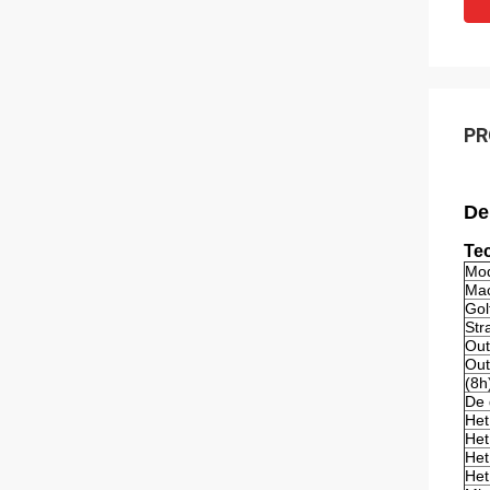
PR
De
Te
Mo
Ma
Gol
Str
Out
Out
(8h
De 
Het
Het
Het
Het