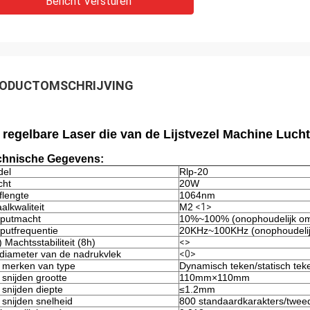
Bericht Versturen
ODUCTOMSCHRIJVING
 regelbare Laser die van de Lijstvezel Machine Luc
chnische Gegevens:
del
Rlp-20
cht
20W
flengte
1064nm
aalkwaliteit
M2
<1>
putmacht
10%~100% (onophoudelijk o
putfrequentie
20KHz~100KHz (onophoudelij
) Machtsstabiliteit (8h)
<>
diameter van de nadrukvlek
<0>
 merken van type
Dynamisch teken/statisch tek
 snijden grootte
110mm×110mm
 snijden diepte
≤1.2mm
 snijden snelheid
800 standaardkarakters/twee