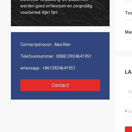
citeerde rond 5 mensen over laserbron. Er
De goe
waren goedkopere aanbiedingen maar ik
als het
Toe
kies u uiteindelijk. Ik houd van uw bedrijf
vooral de dienst.
Mar
Contactpersoon :
Alex Ren
Telefoonnummer :
008613924641951
whatsapp :
+8613924641951
LA
Contact