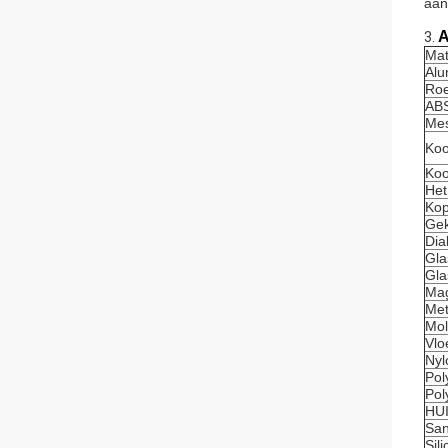
aan
A
3.
Mat
Alu
Roe
AB
Mes
Koo
Koo
Het
Kop
Gek
Dia
Gla
Gla
Ma
Met
Mo
Vlo
Nyl
Pol
Pol
HU
San
Sil