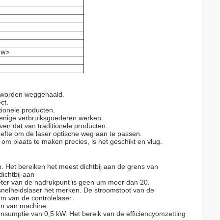
0w>
om worden weggehaald.
ct.
itionele producten.
 enige verbruiksgoederen werken.
ven dat van traditionele producten.
hoefte om de laser optische weg aan te passen.
m plaats te maken precies, is het geschikt en vlug.
. Het bereiken het meest dichtbij aan de grens van
ichtbij aan
meter van de nadrukpunt is geen um meer dan 20.
snelheidslaser het merken. De stroomstoot van de
rm van de controlelaser.
en van machine.
nsumptie van 0,5 kW. Het bereik van de efficiencyomzetting