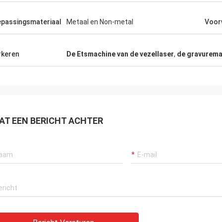
d gebouwde machine kijkt stevig….
worden goed ontworpen 
!
voorbereid. Kijkt fijn!
passingsmateriaal
Metaal en Non-metal
Voor
keren
De Etsmachine van de vezellaser
,
de gravurema
AT EEN BERICHT ACHTER