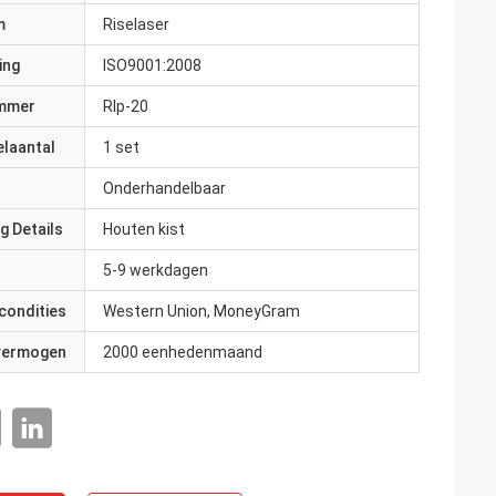
m
Riselaser
ing
ISO9001:2008
mmer
Rlp-20
elaantal
1 set
Onderhandelbaar
g Details
Houten kist
5-9 werkdagen
condities
Western Union, MoneyGram
 vermogen
2000 eenhedenmaand