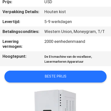
Prijs:
USD
KWALITEITSCONTROLE
Verpakking Details:
Houten kist
Levertijd:
5-9 werkdagen
NEEM
Betalingscondities:
Western Union, Moneygram, T/T
CONTACT
Levering
2000 eenhedenmaand
MET
vermogen:
ONS
Hoogtepunt:
,
De Etsmachine van de vezellaser
OP
Lasermarkeren Apparatuur
EEN
BESTE PRIJS
OFFERTE
AANVRAGEN
РУССКИЙ