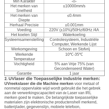
Min Karakter
<0>
Het merken van
≤10000mm/s
Snelheid
Het merken van
≤0.4mm
Diepte
Herhaal Precisie
±0.001mm
Voeding
220V (±10%)/50Hz/60Hz /4A
Het koelen Stijl
Waterkoeling
Systeemsamenstelling
Controlesysteem, Industriële
Computer, Werkende Lijst
Werkomgeving
Schoon en Stofvrij
Werkende
10℃-35℃
Temperatuur
Vochtigheid
5% aan Vrije 75% (van
Gecondenseerd Water)
Garantie
1 jaar
UVlaser die Toepasselijke Industrie merken:
2.
UVreekslaser die die Machine merken
voor metaal of
nonmetal oppervlakte wijd wordt gebruikt die het gebrek
aan de verwerkingscapaciteit van
Laser van IRL
de
merken goed te maken. De belangrijkste toepasselijke
materialen zijn elektronische productenshell merkend,
batterijlader, gegevenslijn, mobiele telefoon,