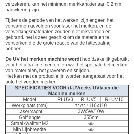
verzekeren, kan het minimum merkkarakter aan 0.2mm
nauwkeurig zijn.
Tijdens de periode van het werken, zijn er geen het
verwarmen gevolgen voor laser het merken. en de
verwerkingsmaterialen zouden niet misvormen en
gebrand. het is zeer geschikt om de materialen te
verwerken die de grote reactie van de hittestraling
hebben.
De UV het merken machine wordt
hoofdzakelijk gebruikt
voor het ultra-fine merken, en wat het speciale het merken
van materialen, het graveren en snijden.
Het kan met de productielijn worden aangepast voor het
auto het voeden merken.
SPECIFICATIES VOOR rl-UVreeks UVlaser die
Machine merken
Model
Rl-UV3
Rl-UV5
Rl-UV10
Werkplaats (mm)
110x110
70x70 /
Lasermacht
3W/5W/10W
Golflengte
355nm
Straalkwaliteit M2
<0>
Min Lijnbreedte
<0>