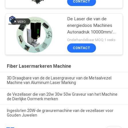
CONTACT
De Laser die van de
energiedoos Machines
Autonadruk 10000mm/S
voor Juwelenring merkt
Onderhandelbaar MOQ:1 reeks
CONTACT
Fiber Lasermarkeren Machine
3D Draagbare van de de Lasergraveur van de Metaalvezel
Machine van Aluminum Laser Marking
de Vezellaser die van 20w 30w 50w Graveur van het Machine
de Dierlijke Oormerk merken
Ingesloten 20W-de gravuremachine van de vezellaser voor
Gouden Juwelen