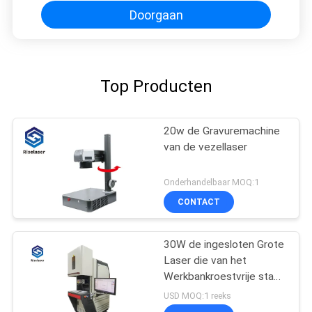
Doorgaan
Top Producten
20w de Gravuremachine
van de vezellaser
Onderhandelbaar MOQ:1
CONTACT
30W de ingesloten Grote
Laser die van het
Werkbankroestvrije staal
Machine voor Metalen
USD MOQ:1 reeks
merken