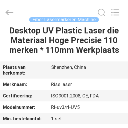
2026
Riselaser
Technology
Co.,
Ltd.
Fiber Lasermarkeren Machine
All
Rights
Desktop UV Plastic Laser die
HUIS
Reserved.
Materiaal Hoge Precisie 110
PRODUCTEN
merken * 110mm Werkplaats
VR-
Plaats van
Shenzhen, China
herkomst:
SHOW
Merknaam:
Rise laser
OVER
Certificering:
ISO9001:2008, CE, FDA
ONS
Modelnummer:
Rl-uv3/rl-UV5
Min. bestelaantal:
1 set
FABRIEKSRONDLEIDING